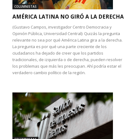
COLUMNISTAS
AMÉRICA LATINA NO GIRÓ A LA DERECHA
(Gustavo Campos, investigador Centro Democracia y
Opinión Pública, Universidad Central): Quizás la pregunta
relevante no sea por qué América Latina gira a la derecha.
La pregunta es por qué una parte creciente de los
ciudadanos ha dejado de creer que los partidos
tradicionales, de izquierda o de derecha, pueden resolver
los problemas que más les preocupan. Ahí podría estar el
verdadero cambio político de la región.