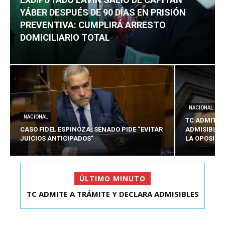
YÁBER DESPUÉS DE 90 DÍAS EN PRISIÓN
PREVENTIVA: CUMPLIRÁ ARRESTO
DOMICILIARIO TOTAL
NACIONAL
NACIONAL
TC ADMITE 
CASO FIDEL ESPINOZA: SENADO PIDE “EVITAR
ADMISIBLES
JUICIOS ANTICIPADOS”
LA OPOSICI
ÚLTIMO MINUTO
TC ADMITE A TRÁMITE Y DECLARA ADMISIBLES
EXDIPUTADO LAVÍN SALIÓ DE CAPITÁN YÁBER
LOS TRES REQU...
DESPUÉS DE 90 ...