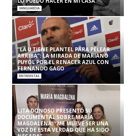
LO PUEDO HACER EN MI CASA’”
VANGUARDIA
“LA U TIENE PLANTEL PARA PELEAR
ARRIBA”: LA MIRADA DE MARIANO
PUYOL POR EL RENACER AZUL CON
FERNANDO GAGO
ENTREVISTAS
LITA DONOSO PRESENTÓ SU
DOCUMENTAL SOBRE MARÍA
MAGDALENA: “ME MUEVE SER UNA
VOZ DE ESTA VERDAD QUE HA SIDO