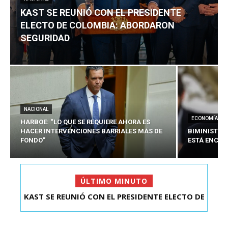
KAST SE REUNIÓ CON EL PRESIDENTE
ELECTO DE COLOMBIA: ABORDARON
SEGURIDAD
NACIONAL
ECONOMÍA
HARBOE: “LO QUE SE REQUIERE AHORA ES
HACER INTERVENCIONES BARRIALES MÁS DE
BIMINISTRO
FONDO”
ESTÁ ENCAU
ÚLTIMO MINUTO
KAST SE REUNIÓ CON EL PRESIDENTE ELECTO DE
HARBOE: “LO QUE SE REQUIERE AHORA ES HACER
COLOMBIA: A...
INTER...