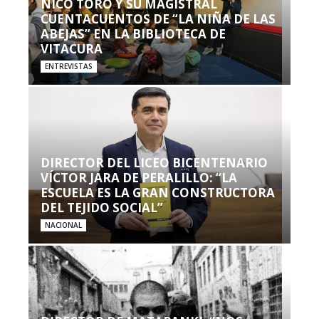
NICO TORO Y SU MAGISTRAL
CUENTACUENTOS DE “LA NIÑA DE LAS
ABEJAS” EN LA BIBLIOTECA DE
VITACURA
ENTREVISTAS
DIRECTOR DEL LICEO BICENTENARIO
VÍCTOR JARA DE PERALILLO: “LA
ESCUELA ES LA GRAN CONSTRUCTORA
DEL TEJIDO SOCIAL”
NACIONAL