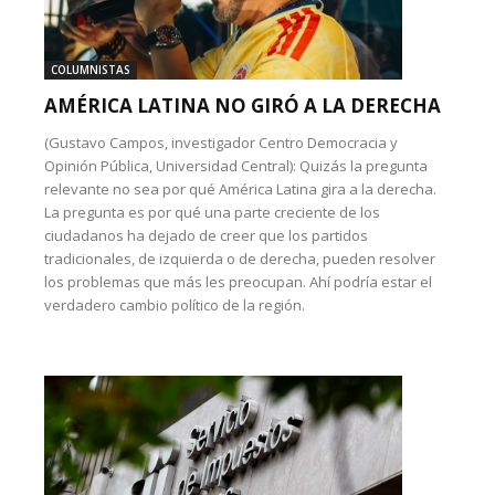
COLUMNISTAS
AMÉRICA LATINA NO GIRÓ A LA DERECHA
(Gustavo Campos, investigador Centro Democracia y
Opinión Pública, Universidad Central): Quizás la pregunta
relevante no sea por qué América Latina gira a la derecha.
La pregunta es por qué una parte creciente de los
ciudadanos ha dejado de creer que los partidos
tradicionales, de izquierda o de derecha, pueden resolver
los problemas que más les preocupan. Ahí podría estar el
verdadero cambio político de la región.