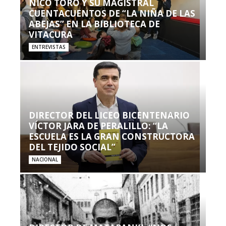
NICO TORO Y SU MAGISTRAL
CUENTACUENTOS DE “LA NIÑA DE LAS
ABEJAS” EN LA BIBLIOTECA DE
VITACURA
ENTREVISTAS
DIRECTOR DEL LICEO BICENTENARIO
VÍCTOR JARA DE PERALILLO: “LA
ESCUELA ES LA GRAN CONSTRUCTORA
DEL TEJIDO SOCIAL”
NACIONAL