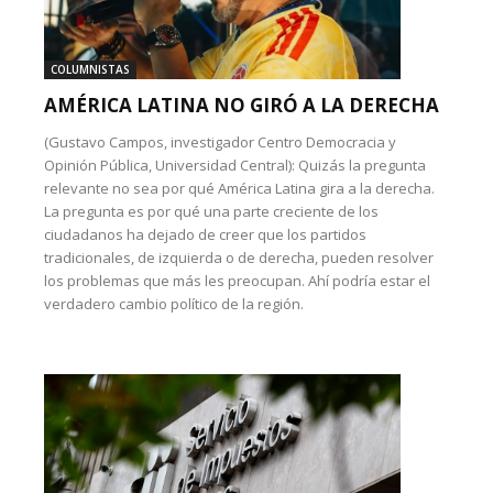
COLUMNISTAS
AMÉRICA LATINA NO GIRÓ A LA DERECHA
(Gustavo Campos, investigador Centro Democracia y
Opinión Pública, Universidad Central): Quizás la pregunta
relevante no sea por qué América Latina gira a la derecha.
La pregunta es por qué una parte creciente de los
ciudadanos ha dejado de creer que los partidos
tradicionales, de izquierda o de derecha, pueden resolver
los problemas que más les preocupan. Ahí podría estar el
verdadero cambio político de la región.