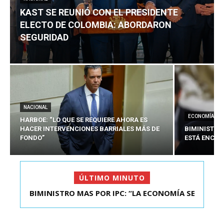
KAST SE REUNIÓ CON EL PRESIDENTE
ELECTO DE COLOMBIA: ABORDARON
SEGURIDAD
NACIONAL
ECONOMÍA
HARBOE: “LO QUE SE REQUIERE AHORA ES
HACER INTERVENCIONES BARRIALES MÁS DE
BIMINISTRO
FONDO”
ESTÁ ENCAU
ÚLTIMO MINUTO
KAST SE REUNIÓ CON EL PRESIDENTE ELECTO DE
COLOMBIA: A...