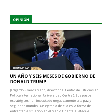
OPINIÓN
COLUMNISTAS
UN AÑO Y SEIS MESES DE GOBIERNO DE
DONALD TRUMP
(Edgardo Riveros Marín, director del Centro de Estudios en
Política Internacional, Universidad Central): Sus pasos
estratégicos han impactado negativamente a la paz y
seguridad mundial. Un ejemplo de ello es la forma de
enfrentar la situación en el Medio Oriente. El ataque