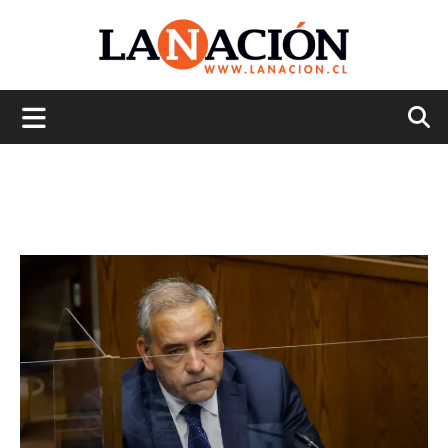
La
Nación