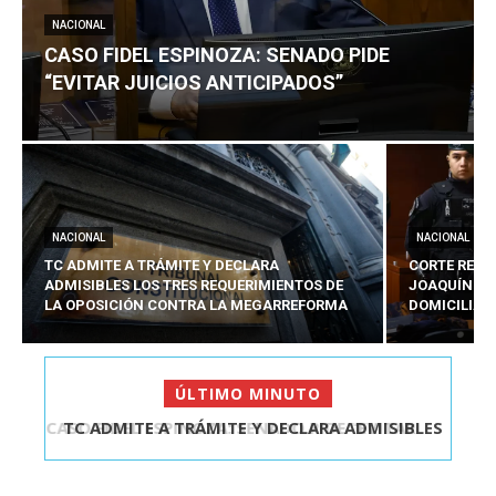
NACIONAL
CASO FIDEL ESPINOZA: SENADO PIDE
“EVITAR JUICIOS ANTICIPADOS”
NACIONAL
NACIONAL
TC ADMITE A TRÁMITE Y DECLARA
CORTE REVO
ADMISIBLES LOS TRES REQUERIMIENTOS DE
JOAQUÍN LA
LA OPOSICIÓN CONTRA LA MEGARREFORMA
DOMICILIAR
ÚLTIMO MINUTO
TC ADMITE A TRÁMITE Y DECLARA ADMISIBLES
LOS TRES REQU...