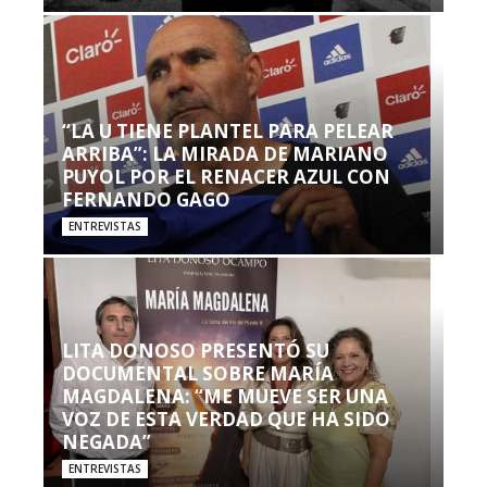
“LA U TIENE PLANTEL PARA PELEAR
ARRIBA”: LA MIRADA DE MARIANO
PUYOL POR EL RENACER AZUL CON
FERNANDO GAGO
ENTREVISTAS
LITA DONOSO PRESENTÓ SU
DOCUMENTAL SOBRE MARÍA
MAGDALENA: “ME MUEVE SER UNA
VOZ DE ESTA VERDAD QUE HA SIDO
NEGADA”
ENTREVISTAS