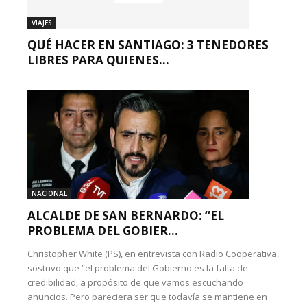
VIAJES
QUÉ HACER EN SANTIAGO: 3 TENEDORES
LIBRES PARA QUIENES...
NACIONAL
ALCALDE DE SAN BERNARDO: “EL
PROBLEMA DEL GOBIER...
Christopher White (PS), en entrevista con Radio Cooperativa,
sostuvo que “el problema del Gobierno es la falta de
credibilidad, a propósito de que vamos escuchando
anuncios. Pero pareciera ser que todavía se mantiene en