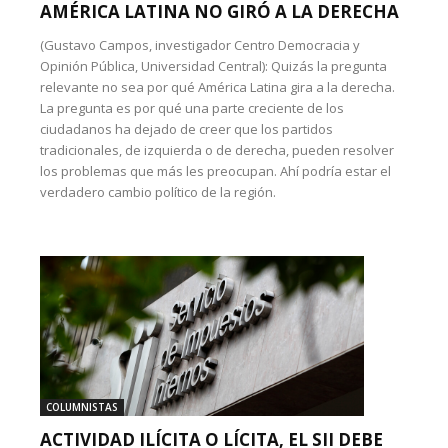
AMÉRICA LATINA NO GIRÓ A LA DERECHA
(Gustavo Campos, investigador Centro Democracia y
Opinión Pública, Universidad Central): Quizás la pregunta
relevante no sea por qué América Latina gira a la derecha.
La pregunta es por qué una parte creciente de los
ciudadanos ha dejado de creer que los partidos
tradicionales, de izquierda o de derecha, pueden resolver
los problemas que más les preocupan. Ahí podría estar el
verdadero cambio político de la región.
COLUMNISTAS
ACTIVIDAD ILÍCITA O LÍCITA, EL SII DEBE