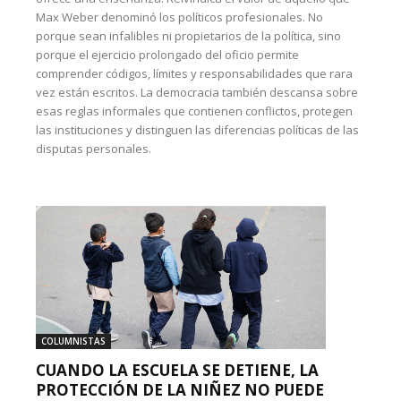
Max Weber denominó los políticos profesionales. No
porque sean infalibles ni propietarios de la política, sino
porque el ejercicio prolongado del oficio permite
comprender códigos, límites y responsabilidades que rara
vez están escritos. La democracia también descansa sobre
esas reglas informales que contienen conflictos, protegen
las instituciones y distinguen las diferencias políticas de las
disputas personales.
COLUMNISTAS
CUANDO LA ESCUELA SE DETIENE, LA
PROTECCIÓN DE LA NIÑEZ NO PUEDE