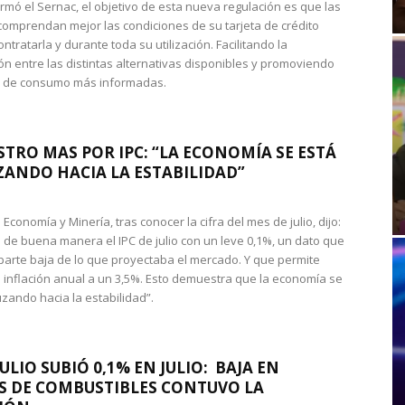
rmó el Sernac, el objetivo de esta nueva regulación es que las
omprendan mejor las condiciones de su tarjeta de crédito
ntratarla y durante toda su utilización. Facilitando la
n entre las distintas alternativas disponibles y promoviendo
s de consumo más informadas.
STRO MAS POR IPC: “LA ECONOMÍA SE ESTÁ
ANDO HACIA LA ESTABILIDAD”
de Economía y Minería, tras conocer la cifra del mes de julio, dijo:
 de buena manera el IPC de julio con un leve 0,1%, un dato que
 parte baja de lo que proyectaba el mercado. Y que permite
 inflación anual a un 3,5%. Esto demuestra que la economía se
zando hacia la estabilidad”.
JULIO SUBIÓ 0,1% EN JULIO: BAJA EN
S DE COMBUSTIBLES CONTUVO LA