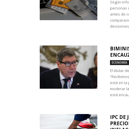
Según info
personas c
antes de co
comparació
decisione
BIMINI
ENCAUZ
ECONOMÍA
El titular 
“Recibimos
está en la
moderar la
está encau
IPC DE 
PRECIO