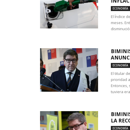
INFLAC
ECONOMÍA
El Índice 
meses. Ent
disminución
BIMINI
ANUNCI
ECONOMÍA
El titular 
prioridad 
Entonces, 
tuviera era
BIMINI
LA REC
ECONOMÍA