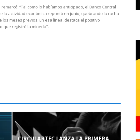
 remarcó: “Tal como lo habíamos anticipado, el Banco Central
e la actividad económica repuntó en junio, quebrando la racha
e los meses previos. En esa línea, destaca el positivo
que registró la minería”.
CIRCULARTEC LANZA LA PRIMERA