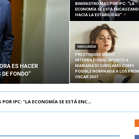
BIMINISTRO MAS POR IPC: “LA
ECONOMÍA SE ESTÁ ENCAUZAN
HACIA LA ESTABILIDAD”
VANGUARDIA
PRESTIGIOSO MEDIO
INTERNACIONAL APUNTA A
HORA ES HACER
MARIANA DI GIROLAMO COMO
POSIBLE NOMINADA A LOS PREM
 DE FONDO”
OSCAR 2027
UELA DE TAILANDIA DEJA AL MENOS NUEVE MU...