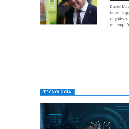
Daniel Mas
informó qu
negativa d
desempeño 
TECNOLOGÍA