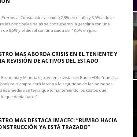
IÓN
de Precios al Consumidor acumuló 2,9% en el año y 3,5% a doce
re las principales bajas se consignaron la gasolina con una
 de 8,5% y el diésel con una caída del 13,5% en julio.
STRO MAS ABORDA CRISIS EN EL TENIENTE Y
A REVISIÓN DE ACTIVOS DEL ESTADO
de Economía y Minería dijo, en entrevista con Radio ADN, “nuestra
absoluta, siempre será la vida y la seguridad de las personas.
si esa medida se tenía que tomar teniendo los costos que
 lo que debía hacer”.
STRO MAS DESTACA IMACEC: “RUMBO HACIA
ONSTRUCCIÓN YA ESTÁ TRAZADO”