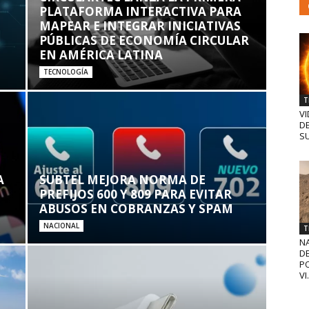
PLATAFORMA INTERACTIVA PARA
MAPEAR E INTEGRAR INICIATIVAS
PÚBLICAS DE ECONOMÍA CIRCULAR
EN AMÉRICA LATINA
TECNOLOGÍA
T
VI
D
SU
A
SUBTEL MEJORA NORMA DE
PREFIJOS 600 Y 809 PARA EVITAR
ABUSOS EN COBRANZAS Y SPAM
NACIONAL
T
N
D
PO
VI.