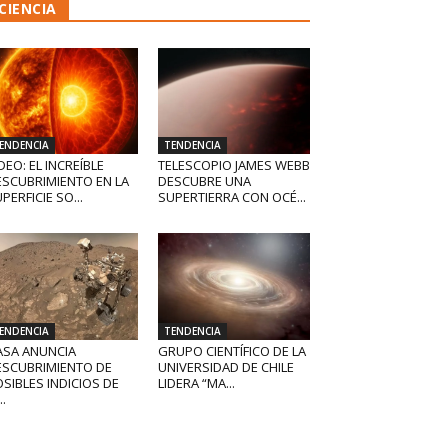
CIENCIA
ENDENCIA
TENDENCIA
DEO: EL INCREÍBLE
TELESCOPIO JAMES WEBB
ESCUBRIMIENTO EN LA
DESCUBRE UNA
PERFICIE SO...
SUPERTIERRA CON OCÉ...
ENDENCIA
TENDENCIA
ASA ANUNCIA
GRUPO CIENTÍFICO DE LA
ESCUBRIMIENTO DE
UNIVERSIDAD DE CHILE
SIBLES INDICIOS DE
LIDERA “MA...
..