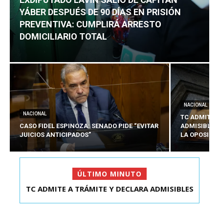
YÁBER DESPUÉS DE 90 DÍAS EN PRISIÓN
PREVENTIVA: CUMPLIRÁ ARRESTO
DOMICILIARIO TOTAL
NACIONAL
NACIONAL
TC ADMITE 
CASO FIDEL ESPINOZA: SENADO PIDE “EVITAR
ADMISIBLES
JUICIOS ANTICIPADOS”
LA OPOSICI
ÚLTIMO MINUTO
TC ADMITE A TRÁMITE Y DECLARA ADMISIBLES
EXDIPUTADO LAVÍN SALIÓ DE CAPITÁN YÁBER
LOS TRES REQU...
DESPUÉS DE 90 ...