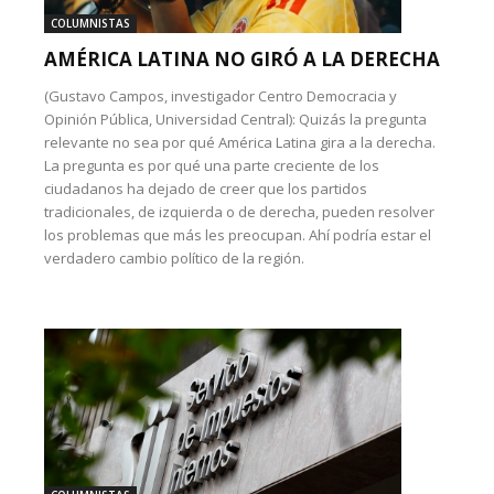
COLUMNISTAS
AMÉRICA LATINA NO GIRÓ A LA DERECHA
(Gustavo Campos, investigador Centro Democracia y
Opinión Pública, Universidad Central): Quizás la pregunta
relevante no sea por qué América Latina gira a la derecha.
La pregunta es por qué una parte creciente de los
ciudadanos ha dejado de creer que los partidos
tradicionales, de izquierda o de derecha, pueden resolver
los problemas que más les preocupan. Ahí podría estar el
verdadero cambio político de la región.