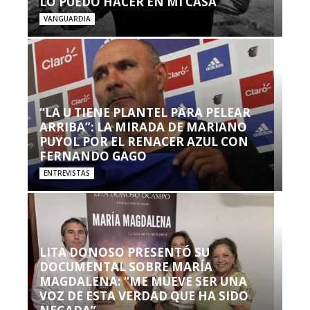
LO PUEDO HACER EN MI CASA’”
VANGUARDIA
“LA U TIENE PLANTEL PARA PELEAR
ARRIBA”: LA MIRADA DE MARIANO
PUYOL POR EL RENACER AZUL CON
FERNANDO GAGO
ENTREVISTAS
LITA DONOSO PRESENTÓ SU
DOCUMENTAL SOBRE MARÍA
MAGDALENA: “ME MUEVE SER UNA
VOZ DE ESTA VERDAD QUE HA SIDO