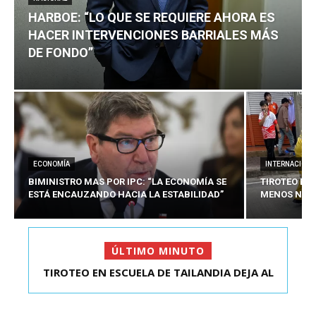
HARBOE: “LO QUE SE REQUIERE AHORA ES
HACER INTERVENCIONES BARRIALES MÁS
DE FONDO”
ECONOMÍA
INTERNACIONA
BIMINISTRO MAS POR IPC: “LA ECONOMÍA SE
TIROTEO EN 
ESTÁ ENCAUZANDO HACIA LA ESTABILIDAD”
MENOS NUEV
ÚLTIMO MINUTO
TIROTEO EN ESCUELA DE TAILANDIA DEJA AL
HARBOE: “LO QUE SE REQUIERE AHORA ES HACER
MENOS NUEVE MU...
INTER...