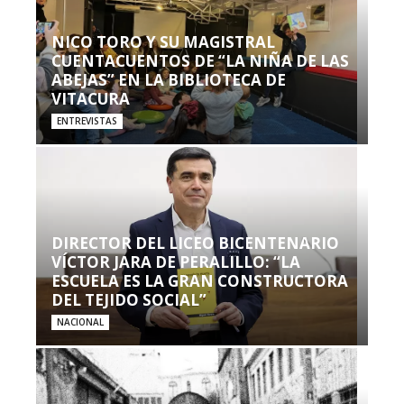
NICO TORO Y SU MAGISTRAL
CUENTACUENTOS DE “LA NIÑA DE LAS
ABEJAS” EN LA BIBLIOTECA DE
VITACURA
ENTREVISTAS
DIRECTOR DEL LICEO BICENTENARIO
VÍCTOR JARA DE PERALILLO: “LA
ESCUELA ES LA GRAN CONSTRUCTORA
DEL TEJIDO SOCIAL”
NACIONAL