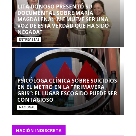
LITA DONOSO PRESENTÓ SU
DOCUMENTAL SOBRE MARÍA
MAGDALENA: “ME MUEVE SER UNA
VOZ DE ESTA VERDAD QUE HA SIDO
NEGADA”
ENTREVISTAS
PSICÓLOGA CLÍNICA SOBRE SUICIDIOS
EN EL METRO EN LA “PRIMAVERA
GRIS”: EL LUGAR ESCOGIDO PUEDE SER
CONTAGIOSO
NACIONAL
NACIÓN INDISCRETA