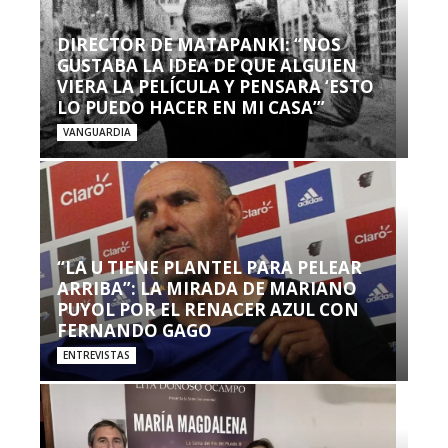
DIRECTOR DE MATAPANKI: “NOS
GUSTABA LA IDEA DE QUE ALGUIEN
VIERA LA PELÍCULA Y PENSARA ‘ESTO
LO PUEDO HACER EN MI CASA’”
VANGUARDIA
“LA U TIENE PLANTEL PARA PELEAR
ARRIBA”: LA MIRADA DE MARIANO
PUYOL POR EL RENACER AZUL CON
FERNANDO GAGO
ENTREVISTAS