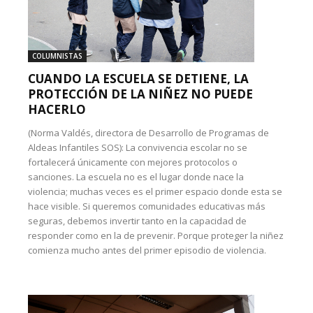
COLUMNISTAS
CUANDO LA ESCUELA SE DETIENE, LA
PROTECCIÓN DE LA NIÑEZ NO PUEDE
HACERLO
(Norma Valdés, directora de Desarrollo de Programas de
Aldeas Infantiles SOS): La convivencia escolar no se
fortalecerá únicamente con mejores protocolos o
sanciones. La escuela no es el lugar donde nace la
violencia; muchas veces es el primer espacio donde esta se
hace visible. Si queremos comunidades educativas más
seguras, debemos invertir tanto en la capacidad de
responder como en la de prevenir. Porque proteger la niñez
comienza mucho antes del primer episodio de violencia.