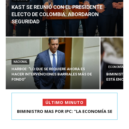
KAST SE REUNIÓ CON EL PRESIDENTE
ELECTO DE COLOMBIA: ABORDARON
SEGURIDAD
NACIONAL
ECONOMÍA
HARBOE: “LO QUE SE REQUIERE AHORA ES
HACER INTERVENCIONES BARRIALES MÁS DE
BIMINISTRO
FONDO”
ESTÁ ENCAU
ÚLTIMO MINUTO
BIMINISTRO MAS POR IPC: “LA ECONOMÍA SE
ESTÁ ENC...