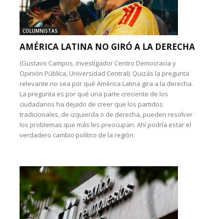
COLUMNISTAS
AMÉRICA LATINA NO GIRÓ A LA DERECHA
(Gustavo Campos, investigador Centro Democracia y
Opinión Pública, Universidad Central): Quizás la pregunta
relevante no sea por qué América Latina gira a la derecha.
La pregunta es por qué una parte creciente de los
ciudadanos ha dejado de creer que los partidos
tradicionales, de izquierda o de derecha, pueden resolver
los problemas que más les preocupan. Ahí podría estar el
verdadero cambio político de la región.