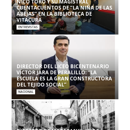
NICO TORO Y SU MAGISTRAL
CUENTACUENTOS DE “LA NIÑA DE LAS
ABEJAS” EN LA BIBLIOTECA DE
VITACURA
ENTREVISTAS
DIRECTOR DEL LICEO BICENTENARIO
VÍCTOR JARA DE PERALILLO: “LA
ESCUELA ES LA GRAN CONSTRUCTORA
DEL TEJIDO SOCIAL”
NACIONAL