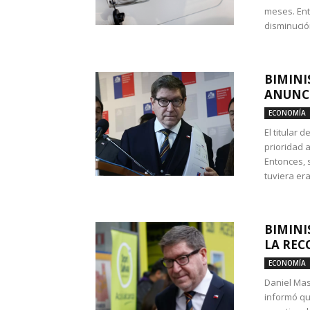
meses. Ent
disminución
BIMINI
ANUNCI
ECONOMÍA
El titular 
prioridad 
Entonces, 
tuviera era
BIMINI
LA REC
ECONOMÍA
Daniel Mas
informó qu