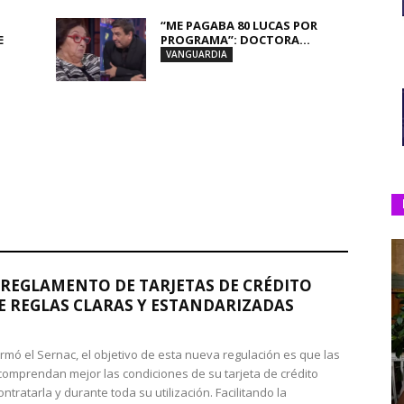
“ME PAGABA 80 LUCAS POR
E
PROGRAMA”: DOCTORA...
VANGUARDIA
REGLAMENTO DE TARJETAS DE CRÉDITO
 REGLAS CLARAS Y ESTANDARIZADAS
rmó el Sernac, el objetivo de esta nueva regulación es que las
omprendan mejor las condiciones de su tarjeta de crédito
ntratarla y durante toda su utilización. Facilitando la