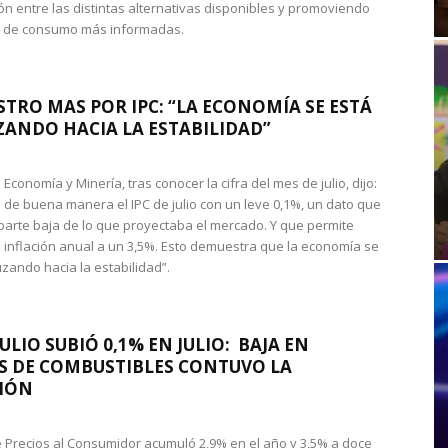
n entre las distintas alternativas disponibles y promoviendo
s de consumo más informadas.
STRO MAS POR IPC: “LA ECONOMÍA SE ESTÁ
ANDO HACIA LA ESTABILIDAD”
de Economía y Minería, tras conocer la cifra del mes de julio, dijo:
 de buena manera el IPC de julio con un leve 0,1%, un dato que
 parte baja de lo que proyectaba el mercado. Y que permite
 inflación anual a un 3,5%. Esto demuestra que la economía se
zando hacia la estabilidad”.
JULIO SUBIÓ 0,1% EN JULIO: BAJA EN
S DE COMBUSTIBLES CONTUVO LA
IÓN
de Precios al Consumidor acumuló 2,9% en el año y 3,5% a doce