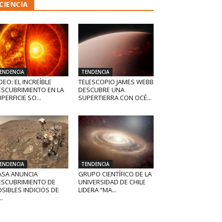
CIENCIA
ENDENCIA
TENDENCIA
DEO: EL INCREÍBLE
TELESCOPIO JAMES WEBB
ESCUBRIMIENTO EN LA
DESCUBRE UNA
PERFICIE SO...
SUPERTIERRA CON OCÉ...
ENDENCIA
TENDENCIA
ASA ANUNCIA
GRUPO CIENTÍFICO DE LA
ESCUBRIMIENTO DE
UNIVERSIDAD DE CHILE
SIBLES INDICIOS DE
LIDERA “MA...
..