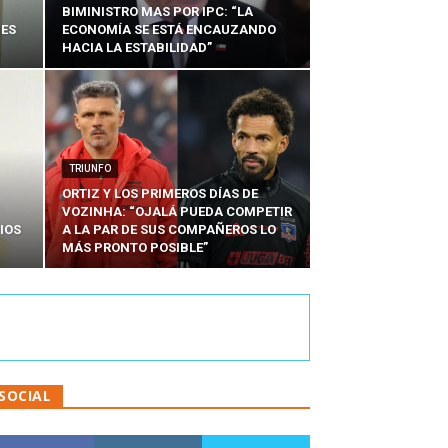
BIMINISTRO MAS POR IPC: “LA
NES
ECONOMÍA SE ESTÁ ENCAUZANDO
HACIA LA ESTABILIDAD”
TRIUNFO
ORTIZ Y LOS PRIMEROS DÍAS DE
VOZINHA: “OJALÁ PUEDA COMPETIR
IOS
A LA PAR DE SUS COMPAÑEROS LO
MÁS PRONTO POSIBLE”
SOCIAL