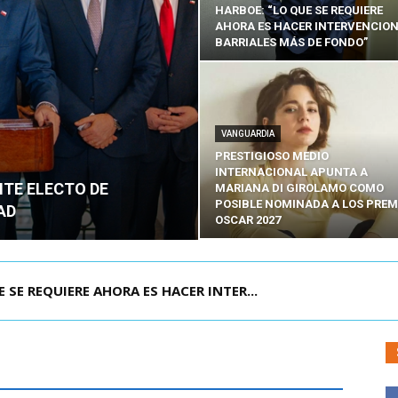
HARBOE: “LO QUE SE REQUIERE
AHORA ES HACER INTERVENCIO
BARRIALES MÁS DE FONDO”
VANGUARDIA
PRESTIGIOSO MEDIO
INTERNACIONAL APUNTA A
NTE ELECTO DE
MARIANA DI GIROLAMO COMO
POSIBLE NOMINADA A LOS PREM
AD
OSCAR 2027
POR IPC: “LA ECONOMÍA SE ESTÁ ENC...