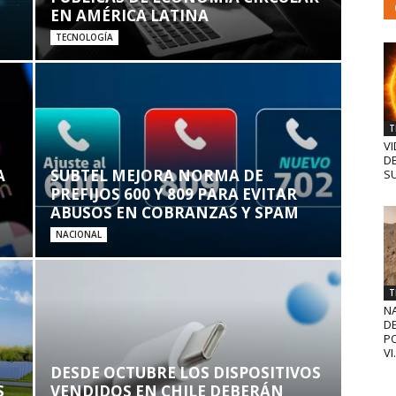
EN AMÉRICA LATINA
TECNOLOGÍA
T
VI
D
A
SUBTEL MEJORA NORMA DE
SU
PREFIJOS 600 Y 809 PARA EVITAR
ABUSOS EN COBRANZAS Y SPAM
NACIONAL
T
N
D
PO
VI.
DESDE OCTUBRE LOS DISPOSITIVOS
S
VENDIDOS EN CHILE DEBERÁN