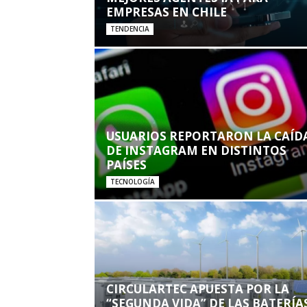
EMPRESAS EN CHILE
TENDENCIA
USUARIOS REPORTARON LA CAÍD
DE INSTAGRAM EN DISTINTOS
PAÍSES
TECNOLOGÍA
CIRCULARTEC APUESTA POR LA
“SEGUNDA VIDA” DE LAS BATERÍA