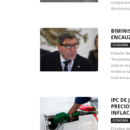
comparació
decisione
BIMINI
ENCAUZ
ECONOMÍA
El titular 
“Recibimos
está en la
moderar la
está encau
IPC DE 
PRECIO
INFLAC
ECONOMÍA
El Índice 