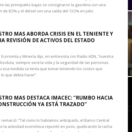
re las principales bajas se consignaron la gasolina con una
 de 8,5% y el diésel con una caída del 13,5% en julio.
STRO MAS ABORDA CRISIS EN EL TENIENTE Y
A REVISIÓN DE ACTIVOS DEL ESTADO
de Economía y Minería dijo, en entrevista con Radio ADN, “nuestra
absoluta, siempre será la vida y la seguridad de las personas.
si esa medida se tenía que tomar teniendo los costos que
 lo que debía hacer”.
STRO MAS DESTACA IMACEC: “RUMBO HACIA
ONSTRUCCIÓN YA ESTÁ TRAZADO”
 remarcó: “Tal como lo habíamos anticipado, el Banco Central
e la actividad económica repuntó en junio, quebrando la racha