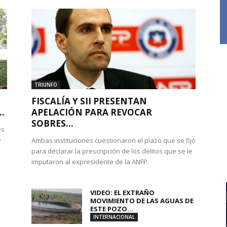
TRIUNFO
FISCALÍA Y SII PRESENTAN
.
APELACIÓN PARA REVOCAR
SOBRES...
es
e
Ambas instituciones cuestionaron el plazo que se fijó
para declarar la prescripción de los delitos que se le
imputaron al expresidente de la ANFP.
VIDEO: EL EXTRAÑO
MOVIMIENTO DE LAS AGUAS DE
ESTE POZO...
INTERNACIONAL