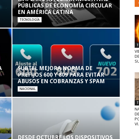
PÚBLICAS DE ECONOMÍA CIRCULAR
EN AMÉRICA LATINA
TECNOLOGÍA
T
VI
D
SU
A
SUBTEL MEJORA NORMA DE
PREFIJOS 600 Y 809 PARA EVITAR
ABUSOS EN COBRANZAS Y SPAM
NACIONAL
T
N
D
PO
VI.
DESDE OCTUBRE LOS DISPOSITIVOS