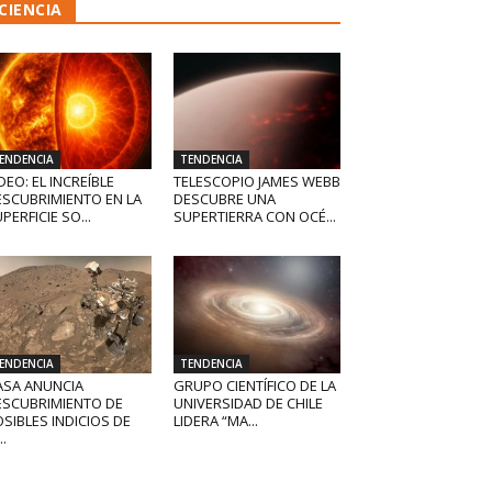
CIENCIA
ENDENCIA
TENDENCIA
DEO: EL INCREÍBLE
TELESCOPIO JAMES WEBB
ESCUBRIMIENTO EN LA
DESCUBRE UNA
PERFICIE SO...
SUPERTIERRA CON OCÉ...
ENDENCIA
TENDENCIA
ASA ANUNCIA
GRUPO CIENTÍFICO DE LA
ESCUBRIMIENTO DE
UNIVERSIDAD DE CHILE
SIBLES INDICIOS DE
LIDERA “MA...
..