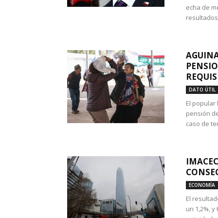
echa de me
resultados
AGUINA
PENSIO
REQUIS
DATO ÚTIL
El popular
pensión de
caso de te
IMACEC
CONSEC
ECONOMÍA
El resulta
un 1,2%, y