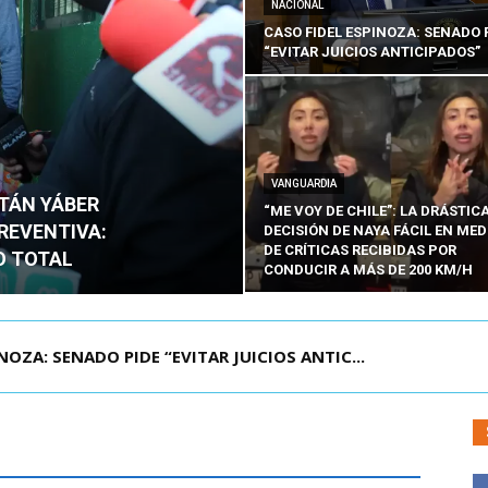
NACIONAL
CASO FIDEL ESPINOZA: SENADO 
“EVITAR JUICIOS ANTICIPADOS”
VANGUARDIA
ITÁN YÁBER
“ME VOY DE CHILE”: LA DRÁSTIC
PREVENTIVA:
DECISIÓN DE NAYA FÁCIL EN MED
DE CRÍTICAS RECIBIDAS POR
O TOTAL
CONDUCIR A MÁS DE 200 KM/H
ÁMITE Y DECLARA ADMISIBLES LOS TRES REQU...