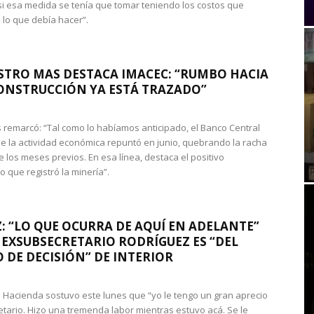
si esa medida se tenía que tomar teniendo los costos que
 lo que debía hacer”.
STRO MAS DESTACA IMACEC: “RUMBO HACIA
ONSTRUCCIÓN YA ESTÁ TRAZADO”
 remarcó: “Tal como lo habíamos anticipado, el Banco Central
e la actividad económica repuntó en junio, quebrando la racha
e los meses previos. En esa línea, destaca el positivo
que registró la minería”.
: “LO QUE OCURRA DE AQUÍ EN ADELANTE”
 EXSUBSECRETARIO RODRÍGUEZ ES “DEL
 DE DECISIÓN” DE INTERIOR
 de Hacienda sostuvo este lunes que “yo le tengo un gran aprecio
etario. Hizo una tremenda labor mientras estuvo acá. Se le