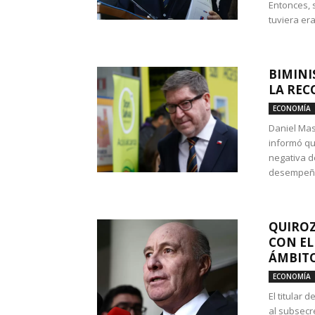
Entonces, 
tuviera era
BIMINI
LA REC
ECONOMÍA
Daniel Mas
informó qu
negativa d
desempeño 
QUIROZ
CON EL
ÁMBITO
ECONOMÍA
El titular
al subsecr