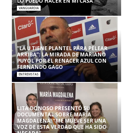
LO PUEDO HACER EN MI CASA’”
VANGUARDIA
“LA U TIENE PLANTEL PARA PELEAR
ARRIBA”: LA MIRADA DE MARIANO
PUYOL POR EL RENACER AZUL CON
FERNANDO GAGO
ENTREVISTAS
LITA DONOSO PRESENTÓ SU
DOCUMENTAL SOBRE MARÍA
MAGDALENA: “ME MUEVE SER UNA
VOZ DE ESTA VERDAD QUE HA SIDO