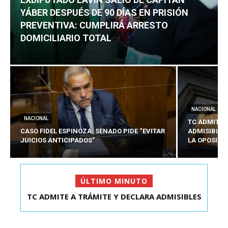
YÁBER DESPUÉS DE 90 DÍAS EN PRISIÓN
PREVENTIVA: CUMPLIRÁ ARRESTO
DOMICILIARIO TOTAL
NACIONAL
NACIONAL
TC ADMITE 
CASO FIDEL ESPINOZA: SENADO PIDE “EVITAR
ADMISIBLES
JUICIOS ANTICIPADOS”
LA OPOSICI
ÚLTIMO MINUTO
EXDIPUTADO LAVÍN SALIÓ DE CAPITÁN YÁBER
DESPUÉS DE 90 ...