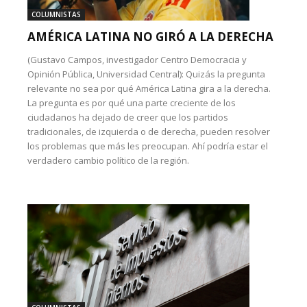
COLUMNISTAS
AMÉRICA LATINA NO GIRÓ A LA DERECHA
(Gustavo Campos, investigador Centro Democracia y
Opinión Pública, Universidad Central): Quizás la pregunta
relevante no sea por qué América Latina gira a la derecha.
La pregunta es por qué una parte creciente de los
ciudadanos ha dejado de creer que los partidos
tradicionales, de izquierda o de derecha, pueden resolver
los problemas que más les preocupan. Ahí podría estar el
verdadero cambio político de la región.