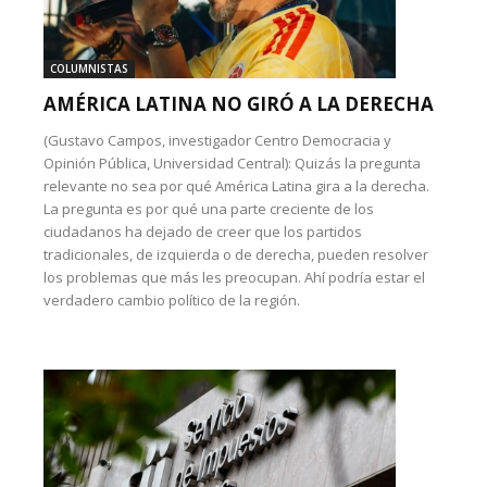
COLUMNISTAS
AMÉRICA LATINA NO GIRÓ A LA DERECHA
(Gustavo Campos, investigador Centro Democracia y
Opinión Pública, Universidad Central): Quizás la pregunta
relevante no sea por qué América Latina gira a la derecha.
La pregunta es por qué una parte creciente de los
ciudadanos ha dejado de creer que los partidos
tradicionales, de izquierda o de derecha, pueden resolver
los problemas que más les preocupan. Ahí podría estar el
verdadero cambio político de la región.