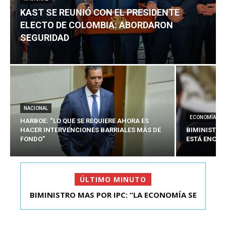
KAST SE REUNIÓ CON EL PRESIDENTE
ELECTO DE COLOMBIA: ABORDARON
SEGURIDAD
NACIONAL
ECONOMÍA
HARBOE: “LO QUE SE REQUIERE AHORA ES
HACER INTERVENCIONES BARRIALES MÁS DE
BIMINISTRO
FONDO”
ESTÁ ENCAU
ÚLTIMO MINUTO
BIMINISTRO MAS POR IPC: “LA ECONOMÍA SE
KAST SE REUNIÓ CON EL PRESIDENTE ELECTO DE
ESTÁ ENC...
COLOMBIA: A...