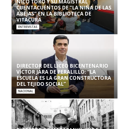
NICO TORO Y SU MAGISTRAL
CUENTACUENTOS DE “LA NIÑA DE LAS
ABEJAS” EN LA BIBLIOTECA DE
VITACURA
ENTREVISTAS
DIRECTOR DEL LICEO BICENTENARIO
VÍCTOR JARA DE PERALILLO: “LA
ESCUELA ES LA GRAN CONSTRUCTORA
DEL TEJIDO SOCIAL”
NACIONAL