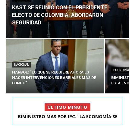
KAST SE REUNIÓ CON EL PRESIDENTE
ELECTO DE COLOMBIA: ABORDARON
SEGURIDAD
NACIONAL
ECONOMÍA
HARBOE: “LO QUE SE REQUIERE AHORA ES
HACER INTERVENCIONES BARRIALES MÁS DE
BIMINISTRO
FONDO”
ESTÁ ENCAU
ÚLTIMO MINUTO
BIMINISTRO MAS POR IPC: “LA ECONOMÍA SE
KAST SE REUNIÓ CON EL PRESIDENTE ELECTO DE
ESTÁ ENC...
COLOMBIA: A...