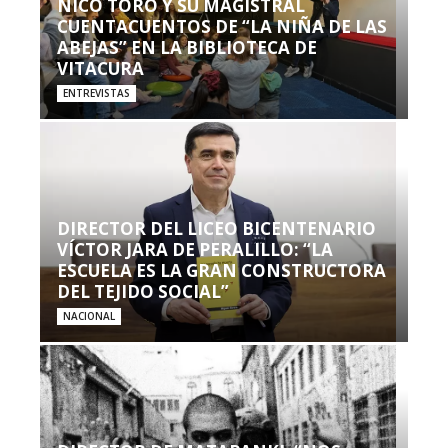
NICO TORO Y SU MAGISTRAL
CUENTACUENTOS DE “LA NIÑA DE LAS
ABEJAS” EN LA BIBLIOTECA DE
VITACURA
ENTREVISTAS
DIRECTOR DEL LICEO BICENTENARIO
VÍCTOR JARA DE PERALILLO: “LA
ESCUELA ES LA GRAN CONSTRUCTORA
DEL TEJIDO SOCIAL”
NACIONAL