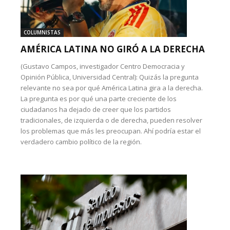
COLUMNISTAS
AMÉRICA LATINA NO GIRÓ A LA DERECHA
(Gustavo Campos, investigador Centro Democracia y
Opinión Pública, Universidad Central): Quizás la pregunta
relevante no sea por qué América Latina gira a la derecha.
La pregunta es por qué una parte creciente de los
ciudadanos ha dejado de creer que los partidos
tradicionales, de izquierda o de derecha, pueden resolver
los problemas que más les preocupan. Ahí podría estar el
verdadero cambio político de la región.