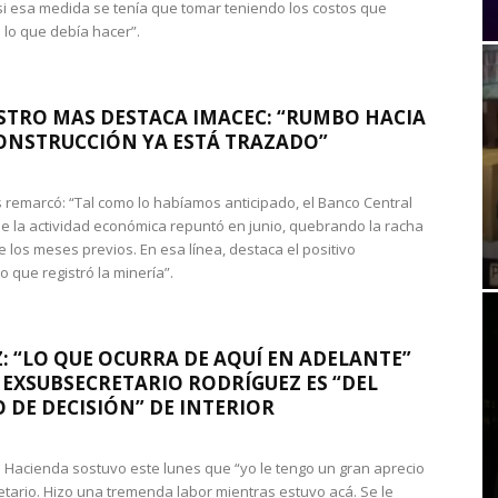
si esa medida se tenía que tomar teniendo los costos que
 lo que debía hacer”.
STRO MAS DESTACA IMACEC: “RUMBO HACIA
ONSTRUCCIÓN YA ESTÁ TRAZADO”
 remarcó: “Tal como lo habíamos anticipado, el Banco Central
e la actividad económica repuntó en junio, quebrando la racha
e los meses previos. En esa línea, destaca el positivo
que registró la minería”.
: “LO QUE OCURRA DE AQUÍ EN ADELANTE”
 EXSUBSECRETARIO RODRÍGUEZ ES “DEL
 DE DECISIÓN” DE INTERIOR
 de Hacienda sostuvo este lunes que “yo le tengo un gran aprecio
etario. Hizo una tremenda labor mientras estuvo acá. Se le