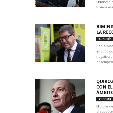
Entonces, 
tuviera era
BIMINI
LA REC
ECONOMÍA
Daniel Mas
informó qu
negativa d
desempeño 
QUIROZ
CON EL
ÁMBITO
ECONOMÍA
El titular
al subsecr