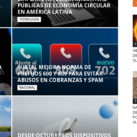
PÚBLICAS DE ECONOMÍA CIRCULAR
EN AMÉRICA LATINA
TECNOLOGÍA
T
VI
D
SU
A
SUBTEL MEJORA NORMA DE
PREFIJOS 600 Y 809 PARA EVITAR
ABUSOS EN COBRANZAS Y SPAM
NACIONAL
T
N
D
PO
VI.
DESDE OCTUBRE LOS DISPOSITIVOS