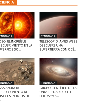
CIENCIA
ENDENCIA
TENDENCIA
DEO: EL INCREÍBLE
TELESCOPIO JAMES WEBB
ESCUBRIMIENTO EN LA
DESCUBRE UNA
PERFICIE SO...
SUPERTIERRA CON OCÉ...
ENDENCIA
TENDENCIA
ASA ANUNCIA
GRUPO CIENTÍFICO DE LA
ESCUBRIMIENTO DE
UNIVERSIDAD DE CHILE
SIBLES INDICIOS DE
LIDERA “MA...
..