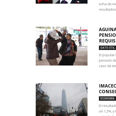
echa de me
resultados
AGUINA
PENSIO
REQUIS
DATO ÚTIL
El popular
pensión de
caso de te
IMACEC
CONSEC
ECONOMÍA
El resulta
un 1,2%, y