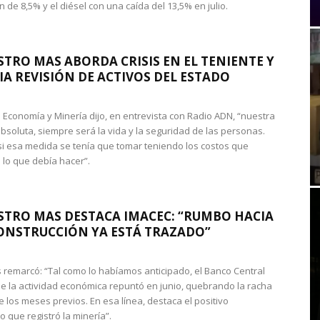
 de 8,5% y el diésel con una caída del 13,5% en julio.
STRO MAS ABORDA CRISIS EN EL TENIENTE Y
A REVISIÓN DE ACTIVOS DEL ESTADO
de Economía y Minería dijo, en entrevista con Radio ADN, “nuestra
absoluta, siempre será la vida y la seguridad de las personas.
si esa medida se tenía que tomar teniendo los costos que
 lo que debía hacer”.
STRO MAS DESTACA IMACEC: “RUMBO HACIA
ONSTRUCCIÓN YA ESTÁ TRAZADO”
 remarcó: “Tal como lo habíamos anticipado, el Banco Central
e la actividad económica repuntó en junio, quebrando la racha
e los meses previos. En esa línea, destaca el positivo
que registró la minería”.