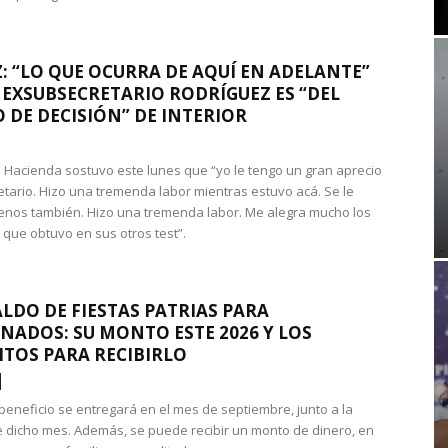
: “LO QUE OCURRA DE AQUÍ EN ADELANTE”
 EXSUBSECRETARIO RODRÍGUEZ ES “DEL
 DE DECISIÓN” DE INTERIOR
 de Hacienda sostuvo este lunes que “yo le tengo un gran aprecio
etario. Hizo una tremenda labor mientras estuvo acá. Se le
nos también. Hizo una tremenda labor. Me alegra mucho los
 que obtuvo en sus otros test”.
LDO DE FIESTAS PATRIAS PARA
NADOS: SU MONTO ESTE 2026 Y LOS
ITOS PARA RECIBIRLO
 beneficio se entregará en el mes de septiembre, junto a la
 dicho mes. Además, se puede recibir un monto de dinero, en