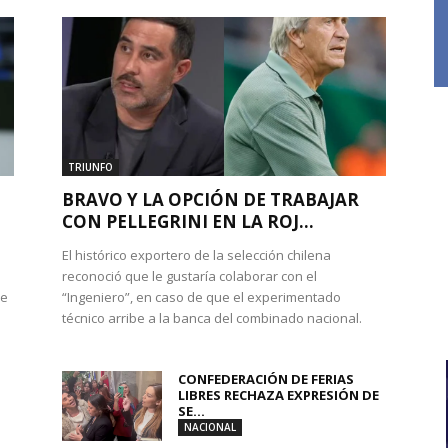
TRIUNFO
BRAVO Y LA OPCIÓN DE TRABAJAR
CON PELLEGRINI EN LA ROJ...
El histórico exportero de la selección chilena
reconoció que le gustaría colaborar con el
de
“Ingeniero”, en caso de que el experimentado
técnico arribe a la banca del combinado nacional.
CONFEDERACIÓN DE FERIAS
LIBRES RECHAZA EXPRESIÓN DE
SE...
NACIONAL