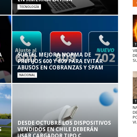
TECNOLOGÍA
T
VI
A
SUBTEL MEJORA NORMA DE
D
PREFIJOS 600 Y 809 PARA EVITAR
SU
ABUSOS EN COBRANZAS Y SPAM
NACIONAL
T
N
D
PO
VI.
DESDE OCTUBRE LOS DISPOSITIVOS
S
VENDIDOS EN CHILE DEBERÁN
USAR CARGADOR TIPO C