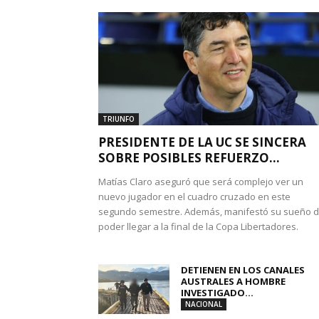
TRIUNFO
PRESIDENTE DE LA UC SE SINCERA
SOBRE POSIBLES REFUERZO...
Matías Claro aseguró que será complejo ver un
nuevo jugador en el cuadro cruzado en este
segundo semestre. Además, manifestó su sueño 
poder llegar a la final de la Copa Libertadores.
DETIENEN EN LOS CANALES
AUSTRALES A HOMBRE
INVESTIGADO...
NACIONAL