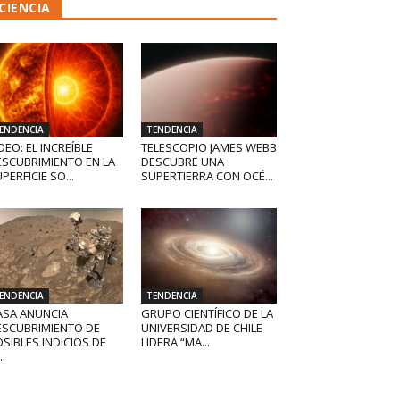
CIENCIA
ENDENCIA
TENDENCIA
DEO: EL INCREÍBLE
TELESCOPIO JAMES WEBB
ESCUBRIMIENTO EN LA
DESCUBRE UNA
PERFICIE SO...
SUPERTIERRA CON OCÉ...
ENDENCIA
TENDENCIA
ASA ANUNCIA
GRUPO CIENTÍFICO DE LA
ESCUBRIMIENTO DE
UNIVERSIDAD DE CHILE
SIBLES INDICIOS DE
LIDERA “MA...
..