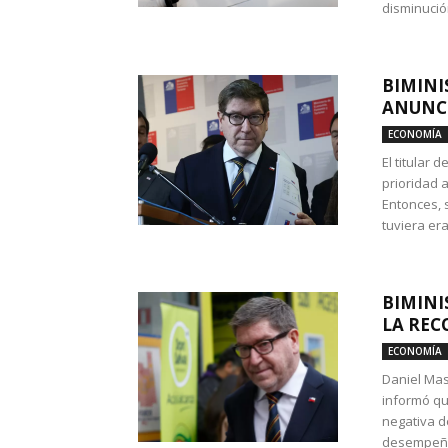
disminución
BIMINI
ANUNCI
ECONOMÍA
El titular 
prioridad 
Entonces, 
tuviera era
BIMINI
LA REC
ECONOMÍA
Daniel Mas
informó qu
negativa d
desempeño 