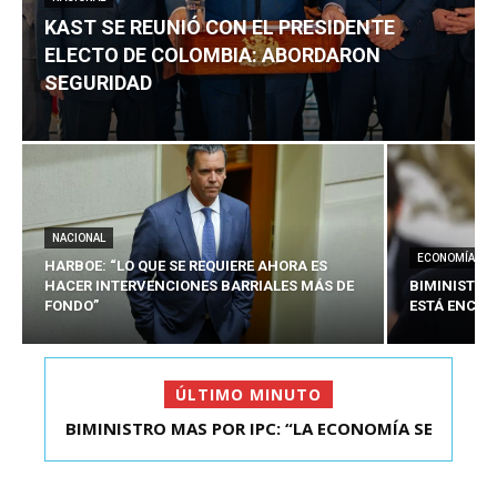
KAST SE REUNIÓ CON EL PRESIDENTE
ELECTO DE COLOMBIA: ABORDARON
SEGURIDAD
NACIONAL
ECONOMÍA
HARBOE: “LO QUE SE REQUIERE AHORA ES
HACER INTERVENCIONES BARRIALES MÁS DE
BIMINISTRO
FONDO”
ESTÁ ENCAU
ÚLTIMO MINUTO
BIMINISTRO MAS POR IPC: “LA ECONOMÍA SE
KAST SE REUNIÓ CON EL PRESIDENTE ELECTO DE
ESTÁ ENC...
COLOMBIA: A...