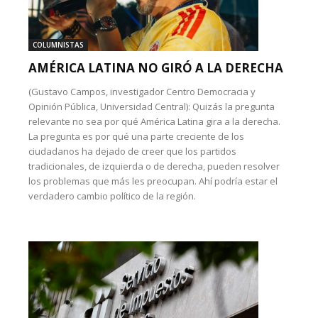
COLUMNISTAS
AMÉRICA LATINA NO GIRÓ A LA DERECHA
(Gustavo Campos, investigador Centro Democracia y
Opinión Pública, Universidad Central): Quizás la pregunta
relevante no sea por qué América Latina gira a la derecha.
La pregunta es por qué una parte creciente de los
ciudadanos ha dejado de creer que los partidos
tradicionales, de izquierda o de derecha, pueden resolver
los problemas que más les preocupan. Ahí podría estar el
verdadero cambio político de la región.