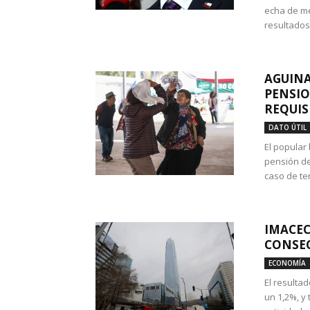
echa de me
resultados
AGUINA
PENSIO
REQUIS
DATO ÚTIL
El popular
pensión de
caso de te
IMACEC
CONSEC
ECONOMÍA
El resulta
un 1,2%, y