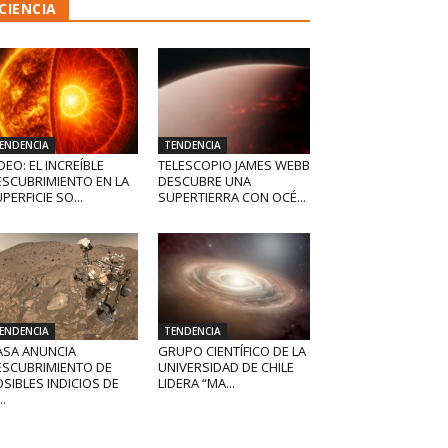
CIENCIA
ENDENCIA
TENDENCIA
DEO: EL INCREÍBLE
TELESCOPIO JAMES WEBB
ESCUBRIMIENTO EN LA
DESCUBRE UNA
PERFICIE SO...
SUPERTIERRA CON OCÉ...
ENDENCIA
TENDENCIA
ASA ANUNCIA
GRUPO CIENTÍFICO DE LA
ESCUBRIMIENTO DE
UNIVERSIDAD DE CHILE
SIBLES INDICIOS DE
LIDERA “MA...
..