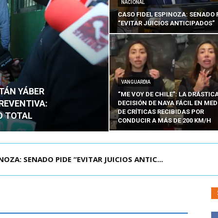
NACIONAL
CASO FIDEL ESPINOZA: SENADO 
“EVITAR JUICIOS ANTICIPADOS”
VANGUARDIA
ITÁN YÁBER
“ME VOY DE CHILE”: LA DRÁSTIC
PREVENTIVA:
DECISIÓN DE NAYA FÁCIL EN MED
DE CRÍTICAS RECIBIDAS POR
O TOTAL
CONDUCIR A MÁS DE 200 KM/H
ÁMITE Y DECLARA ADMISIBLES LOS TRES REQU...