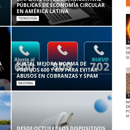
PÚBLICAS DE ECONOMÍA CIRCULAR
EN AMÉRICA LATINA
TECNOLOGÍA
T
VI
D
SU
A
SUBTEL MEJORA NORMA DE
PREFIJOS 600 Y 809 PARA EVITAR
ABUSOS EN COBRANZAS Y SPAM
NACIONAL
T
N
D
PO
VI.
DESDE OCTUBRE LOS DISPOSITIVOS