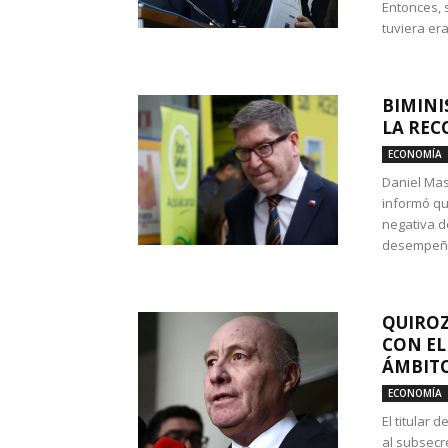
Entonces, 
tuviera era
BIMINI
LA REC
ECONOMÍA
Daniel Mas
informó qu
negativa d
desempeño 
QUIROZ
CON EL
ÁMBITO
ECONOMÍA
El titular
al subsecr