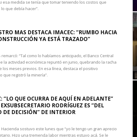
si esa medida se tenía que tomar teniendo los costos que
 lo que debía hacer”.
STRO MAS DESTACA IMACEC: “RUMBO HACIA
ONSTRUCCIÓN YA ESTÁ TRAZADO”
 remarcó: “Tal como lo habíamos anticipado, el Banco Central
e la actividad económica repuntó en junio, quebrando la racha
e los meses previos. En esa línea, destaca el positivo
que registró la minería”.
: “LO QUE OCURRA DE AQUÍ EN ADELANTE”
 EXSUBSECRETARIO RODRÍGUEZ ES “DEL
 DE DECISIÓN” DE INTERIOR
 de Hacienda sostuvo este lunes que “yo le tengo un gran aprecio
etario. Hizo una tremenda labor mientras estuvo acá. Se le