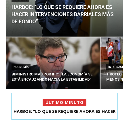
HARBOE: “LO QUE SE REQUIERE AHORA ES
HACER INTERVENCIONES BARRIALES MÁS
DE FONDO”
ECONOMÍA
INTERNACIONA
BIMINISTRO MAS POR IPC: “LA ECONOMÍA SE
TIROTEO EN 
ESTÁ ENCAUZANDO HACIA LA ESTABILIDAD”
MENOS NUEV
ÚLTIMO MINUTO
HARBOE: “LO QUE SE REQUIERE AHORA ES HACER
INTER...