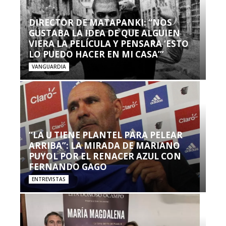
DIRECTOR DE MATAPANKI: “NOS
GUSTABA LA IDEA DE QUE ALGUIEN
VIERA LA PELÍCULA Y PENSARA ‘ESTO
LO PUEDO HACER EN MI CASA’”
VANGUARDIA
“LA U TIENE PLANTEL PARA PELEAR
ARRIBA”: LA MIRADA DE MARIANO
PUYOL POR EL RENACER AZUL CON
FERNANDO GAGO
ENTREVISTAS