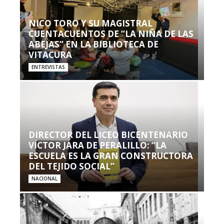
NICO TORO Y SU MAGISTRAL
CUENTACUENTOS DE “LA NIÑA DE LAS
ABEJAS” EN LA BIBLIOTECA DE
VITACURA
ENTREVISTAS
DIRECTOR DEL LICEO BICENTENARIO
VÍCTOR JARA DE PERALILLO: “LA
ESCUELA ES LA GRAN CONSTRUCTORA
DEL TEJIDO SOCIAL”
NACIONAL