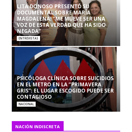
LITA DONOSO PRESENTÓ SU
DOCUMENTAL SOBRE MARÍA
MAGDALENA: “ME MUEVE SER UNA
VOZ DE ESTA VERDAD QUE HA SIDO
NEGADA”
ENTREVISTAS
PSICÓLOGA CLÍNICA SOBRE SUICIDIOS
EN EL METRO EN LA “PRIMAVERA
GRIS”: EL LUGAR ESCOGIDO PUEDE SER
CONTAGIOSO
NACIONAL
NACIÓN INDISCRETA