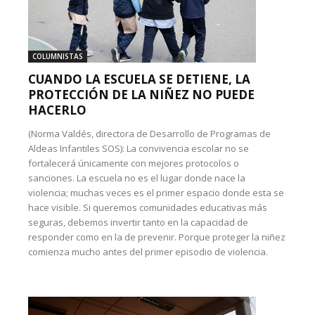
COLUMNISTAS
CUANDO LA ESCUELA SE DETIENE, LA
PROTECCIÓN DE LA NIÑEZ NO PUEDE
HACERLO
(Norma Valdés, directora de Desarrollo de Programas de
Aldeas Infantiles SOS): La convivencia escolar no se
fortalecerá únicamente con mejores protocolos o
sanciones. La escuela no es el lugar donde nace la
violencia; muchas veces es el primer espacio donde esta se
hace visible. Si queremos comunidades educativas más
seguras, debemos invertir tanto en la capacidad de
responder como en la de prevenir. Porque proteger la niñez
comienza mucho antes del primer episodio de violencia.