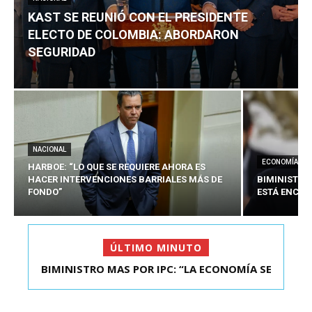
KAST SE REUNIÓ CON EL PRESIDENTE
ELECTO DE COLOMBIA: ABORDARON
SEGURIDAD
NACIONAL
ECONOMÍA
HARBOE: “LO QUE SE REQUIERE AHORA ES
HACER INTERVENCIONES BARRIALES MÁS DE
BIMINISTRO
FONDO”
ESTÁ ENCAU
ÚLTIMO MINUTO
BIMINISTRO MAS POR IPC: “LA ECONOMÍA SE
KAST SE REUNIÓ CON EL PRESIDENTE ELECTO DE
ESTÁ ENC...
COLOMBIA: A...