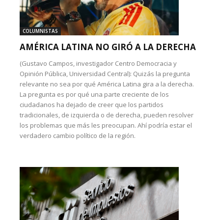
COLUMNISTAS
AMÉRICA LATINA NO GIRÓ A LA DERECHA
(Gustavo Campos, investigador Centro Democracia y
Opinión Pública, Universidad Central): Quizás la pregunta
relevante no sea por qué América Latina gira a la derecha.
La pregunta es por qué una parte creciente de los
ciudadanos ha dejado de creer que los partidos
tradicionales, de izquierda o de derecha, pueden resolver
los problemas que más les preocupan. Ahí podría estar el
verdadero cambio político de la región.