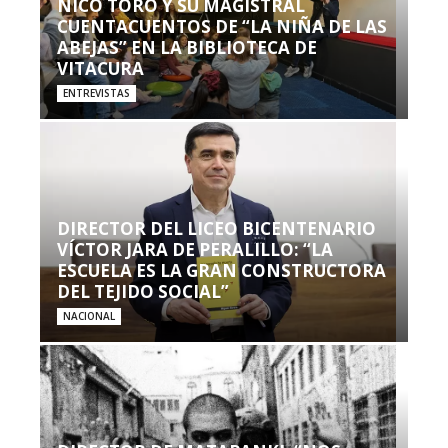
NICO TORO Y SU MAGISTRAL
CUENTACUENTOS DE “LA NIÑA DE LAS
ABEJAS” EN LA BIBLIOTECA DE
VITACURA
ENTREVISTAS
DIRECTOR DEL LICEO BICENTENARIO
VÍCTOR JARA DE PERALILLO: “LA
ESCUELA ES LA GRAN CONSTRUCTORA
DEL TEJIDO SOCIAL”
NACIONAL