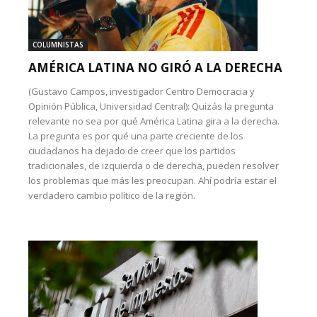
COLUMNISTAS
AMÉRICA LATINA NO GIRÓ A LA DERECHA
(Gustavo Campos, investigador Centro Democracia y
Opinión Pública, Universidad Central): Quizás la pregunta
relevante no sea por qué América Latina gira a la derecha.
La pregunta es por qué una parte creciente de los
ciudadanos ha dejado de creer que los partidos
tradicionales, de izquierda o de derecha, pueden resolver
los problemas que más les preocupan. Ahí podría estar el
verdadero cambio político de la región.