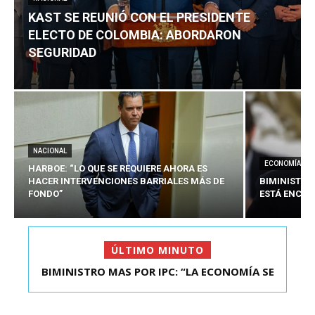
KAST SE REUNIÓ CON EL PRESIDENTE
ELECTO DE COLOMBIA: ABORDARON
SEGURIDAD
NACIONAL
ECONOMÍA
HARBOE: “LO QUE SE REQUIERE AHORA ES
HACER INTERVENCIONES BARRIALES MÁS DE
BIMINISTRO
FONDO”
ESTÁ ENCAU
ÚLTIMO MINUTO
BIMINISTRO MAS POR IPC: “LA ECONOMÍA SE
KAST SE REUNIÓ CON EL PRESIDENTE ELECTO DE
ESTÁ ENC...
COLOMBIA: A...