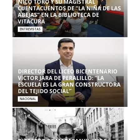
NICO TORO Y SU MAGISTRAL
CUENTACUENTOS DE “LA NIÑA DE LAS
ABEJAS” EN LA BIBLIOTECA DE
VITACURA
ENTREVISTAS
DIRECTOR DEL LICEO BICENTENARIO
VÍCTOR JARA DE PERALILLO: “LA
ESCUELA ES LA GRAN CONSTRUCTORA
DEL TEJIDO SOCIAL”
NACIONAL