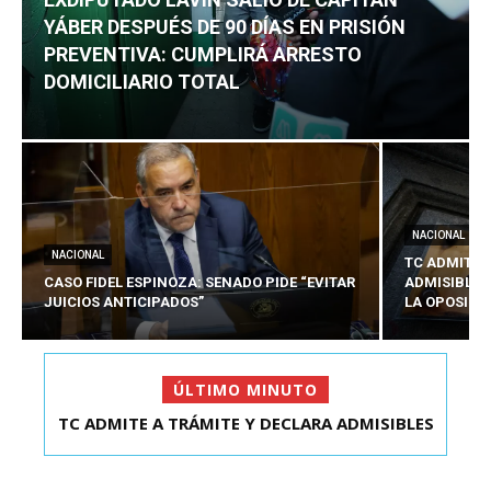
YÁBER DESPUÉS DE 90 DÍAS EN PRISIÓN
PREVENTIVA: CUMPLIRÁ ARRESTO
DOMICILIARIO TOTAL
NACIONAL
NACIONAL
TC ADMITE 
CASO FIDEL ESPINOZA: SENADO PIDE “EVITAR
ADMISIBLES
JUICIOS ANTICIPADOS”
LA OPOSICI
ÚLTIMO MINUTO
TC ADMITE A TRÁMITE Y DECLARA ADMISIBLES
EXDIPUTADO LAVÍN SALIÓ DE CAPITÁN YÁBER
LOS TRES REQU...
DESPUÉS DE 90 ...