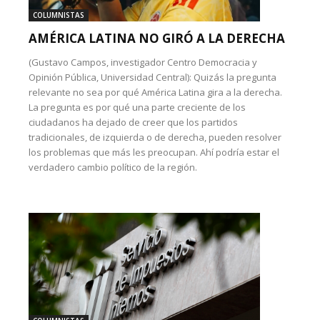
COLUMNISTAS
AMÉRICA LATINA NO GIRÓ A LA DERECHA
(Gustavo Campos, investigador Centro Democracia y
Opinión Pública, Universidad Central): Quizás la pregunta
relevante no sea por qué América Latina gira a la derecha.
La pregunta es por qué una parte creciente de los
ciudadanos ha dejado de creer que los partidos
tradicionales, de izquierda o de derecha, pueden resolver
los problemas que más les preocupan. Ahí podría estar el
verdadero cambio político de la región.