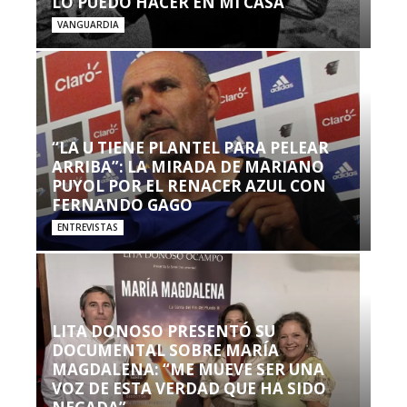
LO PUEDO HACER EN MI CASA’”
VANGUARDIA
“LA U TIENE PLANTEL PARA PELEAR
ARRIBA”: LA MIRADA DE MARIANO
PUYOL POR EL RENACER AZUL CON
FERNANDO GAGO
ENTREVISTAS
LITA DONOSO PRESENTÓ SU
DOCUMENTAL SOBRE MARÍA
MAGDALENA: “ME MUEVE SER UNA
VOZ DE ESTA VERDAD QUE HA SIDO