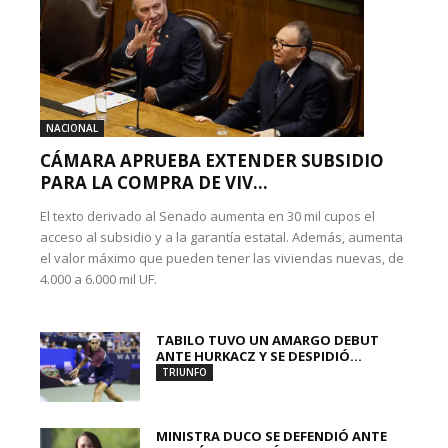
NACIONAL
CÁMARA APRUEBA EXTENDER SUBSIDIO
PARA LA COMPRA DE VIV...
El texto derivado al Senado aumenta en 30 mil cupos el
acceso al subsidio y a la garantía estatal. Además, aumenta
el valor máximo que pueden tener las viviendas nuevas, de
4.000 a 6.000 mil UF.
TABILO TUVO UN AMARGO DEBUT
ANTE HURKACZ Y SE DESPIDIÓ...
TRIUNFO
MINISTRA DUCO SE DEFENDIÓ ANTE