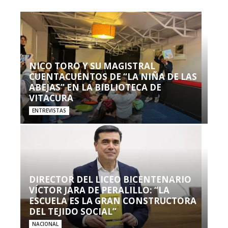
NICO TORO Y SU MAGISTRAL
CUENTACUENTOS DE “LA NIÑA DE LAS
ABEJAS” EN LA BIBLIOTECA DE
VITACURA
ENTREVISTAS
DIRECTOR DEL LICEO BICENTENARIO
VÍCTOR JARA DE PERALILLO: “LA
ESCUELA ES LA GRAN CONSTRUCTORA
DEL TEJIDO SOCIAL”
NACIONAL