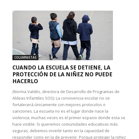
COLUMNISTAS
CUANDO LA ESCUELA SE DETIENE, LA
PROTECCIÓN DE LA NIÑEZ NO PUEDE
HACERLO
(Norma Valdés, directora de Desarrollo de Programas de
Aldeas Infantiles SOS): La convivencia escolar no se
fortalecerá únicamente con mejores protocolos o
sanciones. La escuela no es el lugar donde nace la
violencia; muchas veces es el primer espacio donde esta se
hace visible. Si queremos comunidades educativas más
seguras, debemos invertir tanto en la capacidad de
responder como en la de prevenir. Porque proteger la niñez