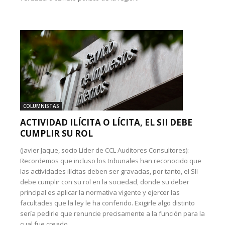
COLUMNISTAS
ACTIVIDAD ILÍCITA O LÍCITA, EL SII DEBE
CUMPLIR SU ROL
(Javier Jaque, socio Líder de CCL Auditores Consultores):
Recordemos que incluso los tribunales han reconocido que
las actividades ilícitas deben ser gravadas, por tanto, el SII
debe cumplir con su rol en la sociedad, donde su deber
principal es aplicar la normativa vigente y ejercer las
facultades que la ley le ha conferido. Exigirle algo distinto
sería pedirle que renuncie precisamente a la función para la
cual fue creado.