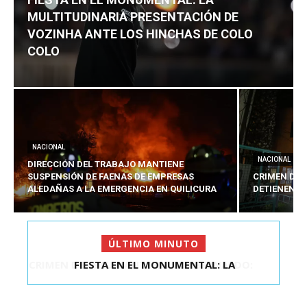
MULTITUDINARIA PRESENTACIÓN DE
VOZINHA ANTE LOS HINCHAS DE COLO
COLO
NACIONAL
NACIONAL
DIRECCIÓN DEL TRABAJO MANTIENE
SUSPENSIÓN DE FAENAS DE EMPRESAS
CRIMEN DE 
ALEDAÑAS A LA EMERGENCIA EN QUILICURA
DETIENEN A
ÚLTIMO MINUTO
FIESTA EN EL MONUMENTAL: LA
MULTITUDINARIA PRESENTACIÓ...