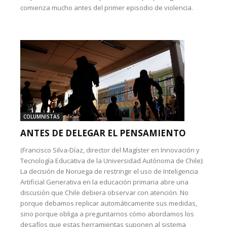
comienza mucho antes del primer episodio de violencia.
COLUMNISTAS
ANTES DE DELEGAR EL PENSAMIENTO
(Francisco Silva-Díaz, director del Magíster en Innovación y
Tecnología Educativa de la Universidad Autónoma de Chile):
La decisión de Noruega de restringir el uso de Inteligencia
Artificial Generativa en la educación primaria abre una
discusión que Chile debiera observar con atención. No
porque debamos replicar automáticamente sus medidas,
sino porque obliga a preguntarnos cómo abordamos los
desafíos que estas herramientas suponen al sistema