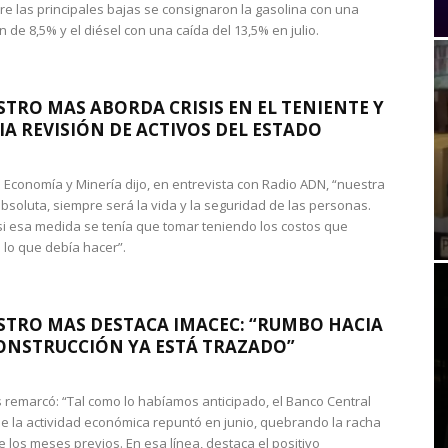
re las principales bajas se consignaron la gasolina con una
 de 8,5% y el diésel con una caída del 13,5% en julio.
STRO MAS ABORDA CRISIS EN EL TENIENTE Y
A REVISIÓN DE ACTIVOS DEL ESTADO
de Economía y Minería dijo, en entrevista con Radio ADN, “nuestra
absoluta, siempre será la vida y la seguridad de las personas.
si esa medida se tenía que tomar teniendo los costos que
 lo que debía hacer”.
STRO MAS DESTACA IMACEC: “RUMBO HACIA
ONSTRUCCIÓN YA ESTÁ TRAZADO”
 remarcó: “Tal como lo habíamos anticipado, el Banco Central
e la actividad económica repuntó en junio, quebrando la racha
e los meses previos. En esa línea, destaca el positivo