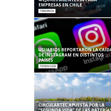
EMPRESAS EN CHILE
TENDENCIA
USUARIOS REPORTARON LA CAÍD
DE INSTAGRAM EN DISTINTOS
PAÍSES
TECNOLOGÍA
CIRCULARTEC APUESTA POR LA
“SEGUNDA VIDA” DE LAS BATERÍA