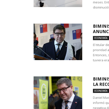
meses. Ent
disminución
BIMINI
ANUNCI
ECONOMÍA
El titular 
prioridad 
Entonces, 
tuviera era
BIMINI
LA REC
ECONOMÍA
Daniel Mas
informó qu
negativa d