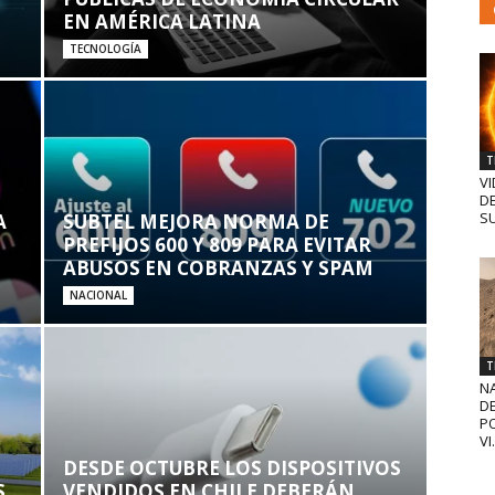
EN AMÉRICA LATINA
TECNOLOGÍA
T
VI
D
SU
A
SUBTEL MEJORA NORMA DE
PREFIJOS 600 Y 809 PARA EVITAR
ABUSOS EN COBRANZAS Y SPAM
NACIONAL
T
N
D
PO
VI.
DESDE OCTUBRE LOS DISPOSITIVOS
S
VENDIDOS EN CHILE DEBERÁN