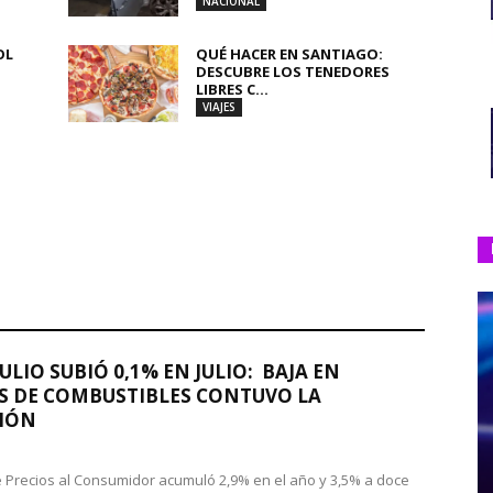
NACIONAL
OL
QUÉ HACER EN SANTIAGO:
DESCUBRE LOS TENEDORES
LIBRES C...
VIAJES
JULIO SUBIÓ 0,1% EN JULIO: BAJA EN
S DE COMBUSTIBLES CONTUVO LA
IÓN
de Precios al Consumidor acumuló 2,9% en el año y 3,5% a doce