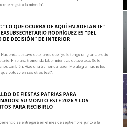
que registró la minería”.
: “LO QUE OCURRA DE AQUÍ EN ADELANTE”
 EXSUBSECRETARIO RODRÍGUEZ ES “DEL
 DE DECISIÓN” DE INTERIOR
 de Hacienda sostuvo este lunes que “yo le tengo un gran aprecio
etario. Hizo una tremenda labor mientras estuvo acá. Se le
nos también. Hizo una tremenda labor. Me alegra mucho los
 que obtuvo en sus otros test”.
LDO DE FIESTAS PATRIAS PARA
NADOS: SU MONTO ESTE 2026 Y LOS
ITOS PARA RECIBIRLO
 beneficio se entregará en el mes de septiembre, junto a la