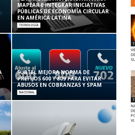
MAPEAR E INTEGRAR INICIATIVAS
PÚBLICAS DE ECONOMÍA CIRCULAR
EN AMÉRICA LATINA
TECNOLOGÍA
T
VI
D
SU
A
SUBTEL MEJORA NORMA DE
PREFIJOS 600 Y 809 PARA EVITAR
ABUSOS EN COBRANZAS Y SPAM
NACIONAL
T
N
D
PO
VI.