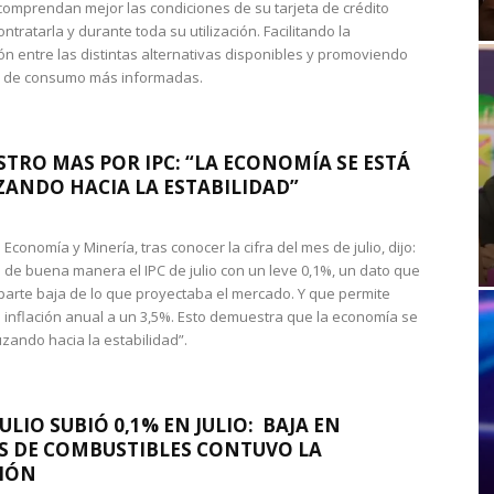
omprendan mejor las condiciones de su tarjeta de crédito
ntratarla y durante toda su utilización. Facilitando la
n entre las distintas alternativas disponibles y promoviendo
s de consumo más informadas.
STRO MAS POR IPC: “LA ECONOMÍA SE ESTÁ
ANDO HACIA LA ESTABILIDAD”
de Economía y Minería, tras conocer la cifra del mes de julio, dijo:
 de buena manera el IPC de julio con un leve 0,1%, un dato que
 parte baja de lo que proyectaba el mercado. Y que permite
 inflación anual a un 3,5%. Esto demuestra que la economía se
zando hacia la estabilidad”.
JULIO SUBIÓ 0,1% EN JULIO: BAJA EN
S DE COMBUSTIBLES CONTUVO LA
IÓN