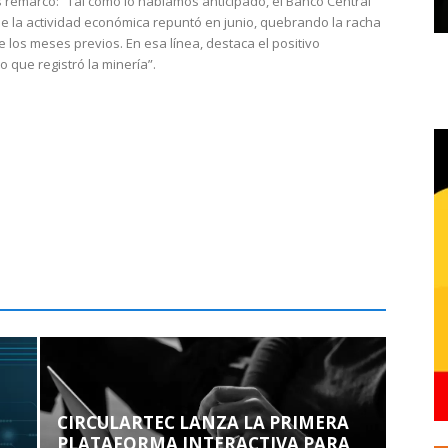
 remarcó: “Tal como lo habíamos anticipado, el Banco Central
e la actividad económica repuntó en junio, quebrando la racha
e los meses previos. En esa línea, destaca el positivo
que registró la minería”.
CIRCULARTEC LANZA LA PRIMERA
PLATAFORMA INTERACTIVA PARA