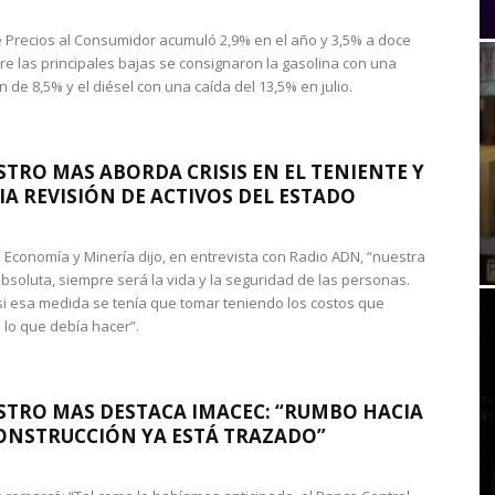
de Precios al Consumidor acumuló 2,9% en el año y 3,5% a doce
re las principales bajas se consignaron la gasolina con una
 de 8,5% y el diésel con una caída del 13,5% en julio.
STRO MAS ABORDA CRISIS EN EL TENIENTE Y
A REVISIÓN DE ACTIVOS DEL ESTADO
de Economía y Minería dijo, en entrevista con Radio ADN, “nuestra
absoluta, siempre será la vida y la seguridad de las personas.
si esa medida se tenía que tomar teniendo los costos que
 lo que debía hacer”.
STRO MAS DESTACA IMACEC: “RUMBO HACIA
ONSTRUCCIÓN YA ESTÁ TRAZADO”