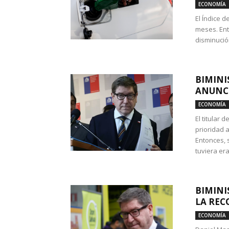
ECONOMÍA
El Índice 
meses. Ent
disminución
BIMINI
ANUNCI
ECONOMÍA
El titular 
prioridad 
Entonces, 
tuviera era
BIMINI
LA REC
ECONOMÍA