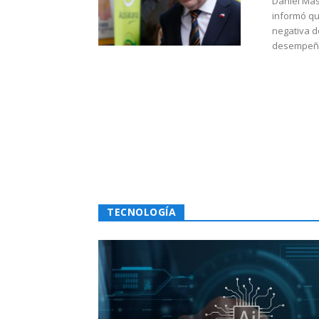
Daniel Mas
informó qu
negativa d
desempeño 
TECNOLOGÍA