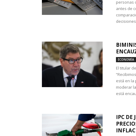
personas c
antes de co
comparació
decisione
BIMINI
ENCAUZ
ECONOMÍA
El titular 
“Recibimos
está en la
moderar la
está encau
IPC DE 
PRECIO
INFLAC