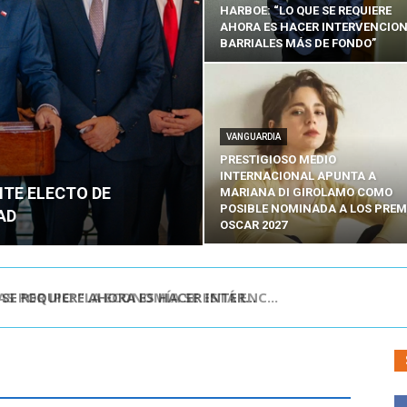
HARBOE: “LO QUE SE REQUIERE
AHORA ES HACER INTERVENCIO
BARRIALES MÁS DE FONDO”
VANGUARDIA
PRESTIGIOSO MEDIO
INTERNACIONAL APUNTA A
NTE ELECTO DE
MARIANA DI GIROLAMO COMO
POSIBLE NOMINADA A LOS PREM
AD
OSCAR 2027
POR IPC: “LA ECONOMÍA SE ESTÁ ENC...