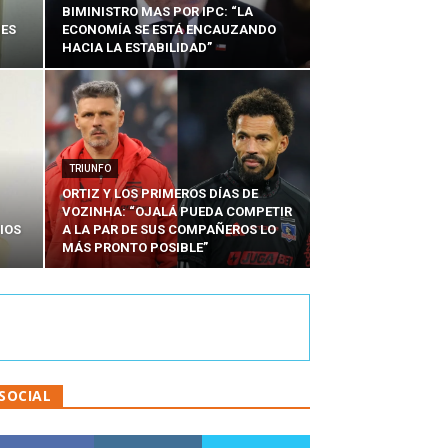
BIMINISTRO MAS POR IPC: “LA
NES
ECONOMÍA SE ESTÁ ENCAUZANDO
HACIA LA ESTABILIDAD”
TRIUNFO
ORTIZ Y LOS PRIMEROS DÍAS DE
VOZINHA: “OJALÁ PUEDA COMPETIR
IOS
A LA PAR DE SUS COMPAÑEROS LO
MÁS PRONTO POSIBLE”
SOCIAL