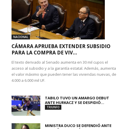
NACIONAL
CÁMARA APRUEBA EXTENDER SUBSIDIO
PARA LA COMPRA DE VIV...
El texto derivado al Senado aumenta en 30 mil cupos el
acceso al subsidio y a la garantía estatal. Además, aumenta
el valor máximo que pueden tener las viviendas nuevas, de
4.000 a 6.000 mil UF.
TABILO TUVO UN AMARGO DEBUT
ANTE HURKACZ Y SE DESPIDIÓ...
TRIUNFO
MINISTRA DUCO SE DEFENDIÓ ANTE