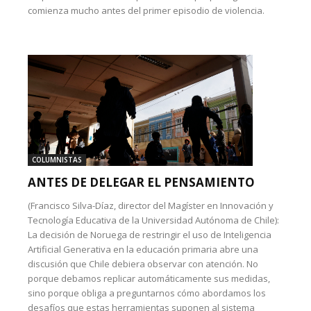
comienza mucho antes del primer episodio de violencia.
COLUMNISTAS
ANTES DE DELEGAR EL PENSAMIENTO
(Francisco Silva-Díaz, director del Magíster en Innovación y
Tecnología Educativa de la Universidad Autónoma de Chile):
La decisión de Noruega de restringir el uso de Inteligencia
Artificial Generativa en la educación primaria abre una
discusión que Chile debiera observar con atención. No
porque debamos replicar automáticamente sus medidas,
sino porque obliga a preguntarnos cómo abordamos los
desafíos que estas herramientas suponen al sistema