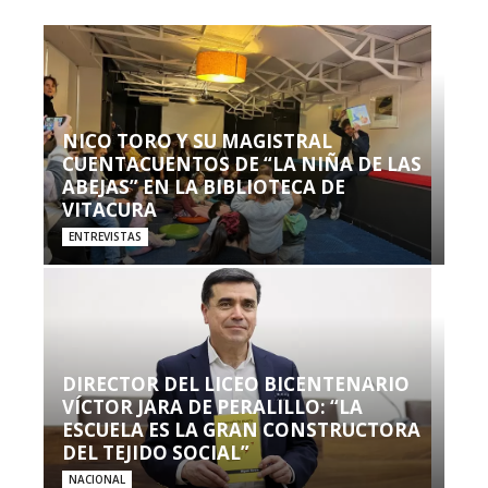
NICO TORO Y SU MAGISTRAL
CUENTACUENTOS DE “LA NIÑA DE LAS
ABEJAS” EN LA BIBLIOTECA DE
VITACURA
ENTREVISTAS
DIRECTOR DEL LICEO BICENTENARIO
VÍCTOR JARA DE PERALILLO: “LA
ESCUELA ES LA GRAN CONSTRUCTORA
DEL TEJIDO SOCIAL”
NACIONAL