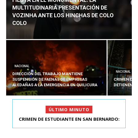
MULTITUDINARIA PRESENTACIÓN DE
VOZINHA ANTE LOS HINCHAS DE COLO
COLO
NACIONAL
NACIONAL
DIRECCIÓN DEL TRABAJO MANTIENE
SUSPENSIÓN DE FAENAS DE EMPRESAS
CRIMEN DE 
ALEDAÑAS A LA EMERGENCIA EN QUILICURA
DETIENEN A
ÚLTIMO MINUTO
FIESTA EN EL MONUMENTAL: LA
MULTITUDINARIA PRESENTACIÓ...