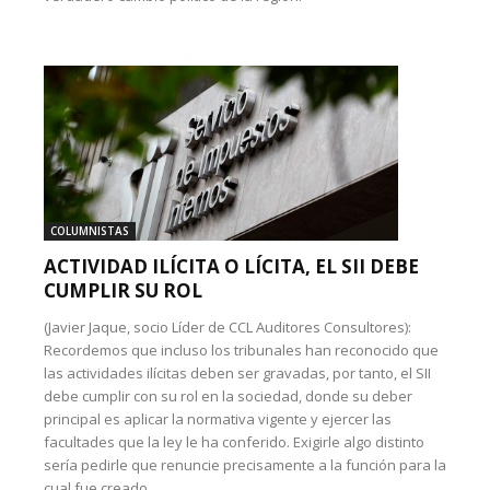
COLUMNISTAS
ACTIVIDAD ILÍCITA O LÍCITA, EL SII DEBE
CUMPLIR SU ROL
(Javier Jaque, socio Líder de CCL Auditores Consultores):
Recordemos que incluso los tribunales han reconocido que
las actividades ilícitas deben ser gravadas, por tanto, el SII
debe cumplir con su rol en la sociedad, donde su deber
principal es aplicar la normativa vigente y ejercer las
facultades que la ley le ha conferido. Exigirle algo distinto
sería pedirle que renuncie precisamente a la función para la
cual fue creado.