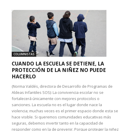
COLUMNISTAS
CUANDO LA ESCUELA SE DETIENE, LA
PROTECCIÓN DE LA NIÑEZ NO PUEDE
HACERLO
(Norma Valdés, directora de Desarrollo de Programas de
Aldeas Infantiles SOS): La convivencia escolar no se
fortalecerá únicamente con mejores protocolos o
sanciones. La escuela no es el lugar donde nace la
violencia; muchas veces es el primer espacio donde esta se
hace visible. Si queremos comunidades educativas más
seguras, debemos invertir tanto en la capacidad de
responder como en la de prevenir. Porque proteger la niñez