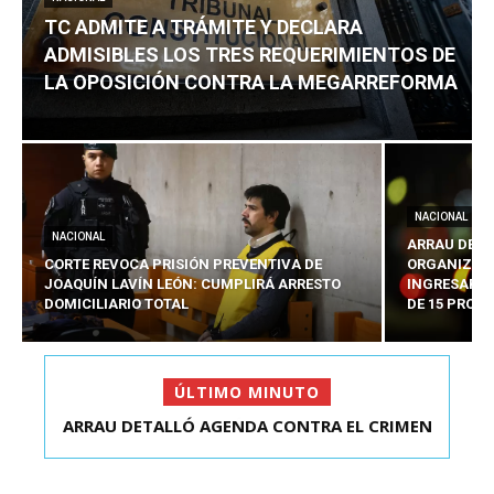
TC ADMITE A TRÁMITE Y DECLARA
ADMISIBLES LOS TRES REQUERIMIENTOS DE
LA OPOSICIÓN CONTRA LA MEGARREFORMA
NACIONAL
NACIONAL
ARRAU DETA
CORTE REVOCA PRISIÓN PREVENTIVA DE
ORGANIZADO
JOAQUÍN LAVÍN LEÓN: CUMPLIRÁ ARRESTO
INGRESARÁ 
DOMICILIARIO TOTAL
DE 15 PROY
ÚLTIMO MINUTO
ARRAU DETALLÓ AGENDA CONTRA EL CRIMEN
ORGANIZADO Y EL ...