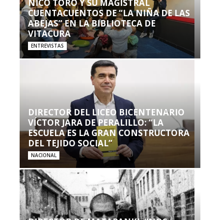
NICO TORO Y SU MAGISTRAL
CUENTACUENTOS DE “LA NIÑA DE LAS
ABEJAS” EN LA BIBLIOTECA DE
VITACURA
ENTREVISTAS
DIRECTOR DEL LICEO BICENTENARIO
VÍCTOR JARA DE PERALILLO: “LA
ESCUELA ES LA GRAN CONSTRUCTORA
DEL TEJIDO SOCIAL”
NACIONAL