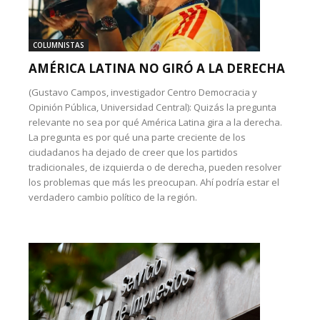
COLUMNISTAS
AMÉRICA LATINA NO GIRÓ A LA DERECHA
(Gustavo Campos, investigador Centro Democracia y
Opinión Pública, Universidad Central): Quizás la pregunta
relevante no sea por qué América Latina gira a la derecha.
La pregunta es por qué una parte creciente de los
ciudadanos ha dejado de creer que los partidos
tradicionales, de izquierda o de derecha, pueden resolver
los problemas que más les preocupan. Ahí podría estar el
verdadero cambio político de la región.