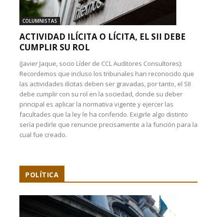
COLUMNISTAS
ACTIVIDAD ILÍCITA O LÍCITA, EL SII DEBE
CUMPLIR SU ROL
(Javier Jaque, socio Líder de CCL Auditores Consultores):
Recordemos que incluso los tribunales han reconocido que
las actividades ilícitas deben ser gravadas, por tanto, el SII
debe cumplir con su rol en la sociedad, donde su deber
principal es aplicar la normativa vigente y ejercer las
facultades que la ley le ha conferido. Exigirle algo distinto
sería pedirle que renuncie precisamente a la función para la
cual fue creado.
POLÍTICA