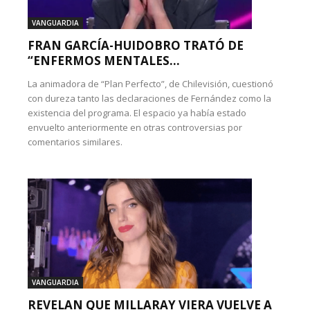
VANGUARDIA
FRAN GARCÍA-HUIDOBRO TRATÓ DE
“ENFERMOS MENTALES...
La animadora de “Plan Perfecto”, de Chilevisión, cuestionó
con dureza tanto las declaraciones de Fernández como la
existencia del programa. El espacio ya había estado
envuelto anteriormente en otras controversias por
comentarios similares.
VANGUARDIA
REVELAN QUE MILLARAY VIERA VUELVE A