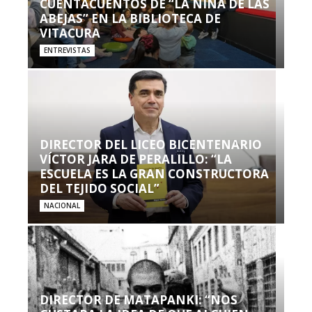
CUENTACUENTOS DE “LA NIÑA DE LAS
ABEJAS” EN LA BIBLIOTECA DE
VITACURA
ENTREVISTAS
DIRECTOR DEL LICEO BICENTENARIO
VÍCTOR JARA DE PERALILLO: “LA
ESCUELA ES LA GRAN CONSTRUCTORA
DEL TEJIDO SOCIAL”
NACIONAL
DIRECTOR DE MATAPANKI: “NOS