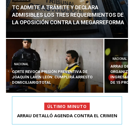
TC ADMITE A TRÁMITE Y DECLARA
ADMISIBLES LOS TRES REQUERIMIENTOS DE
LA OPOSICIÓN CONTRA LA MEGARREFORMA
NACIONAL
NACIONAL
ARRAU DETA
CORTE REVOCA PRISIÓN PREVENTIVA DE
ORGANIZADO
JOAQUÍN LAVÍN LEÓN: CUMPLIRÁ ARRESTO
INGRESARÁ 
DOMICILIARIO TOTAL
DE 15 PROY
ÚLTIMO MINUTO
TC ADMITE A TRÁMITE Y DECLARA ADMISIBLES
LOS TRES REQU...