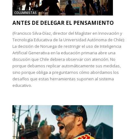
COLUMNISTAS
ANTES DE DELEGAR EL PENSAMIENTO
(Francisco Silva-Díaz, director del Magíster en Innovación y
Tecnología Educativa de la Universidad Autónoma de Chile):
La decisión de Noruega de restringir el uso de Inteligencia
Artificial Generativa en la educación primaria abre una
discusión que Chile debiera observar con atención. No
porque debamos replicar automáticamente sus medidas,
sino porque obliga a preguntarnos cómo abordamos los
desafíos que estas herramientas suponen al sistema
educativo.