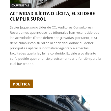
COLUMNISTAS
ACTIVIDAD ILÍCITA O LÍCITA, EL SII DEBE
CUMPLIR SU ROL
(Javier Jaque, socio Líder de CCL Auditores Consultores):
Recordemos que incluso los tribunales han reconocido que
las actividades ilícitas deben ser gravadas, por tanto, el SII
debe cumplir con su rol en la sociedad, donde su deber
principal es aplicar la normativa vigente y ejercer las
facultades que la ley le ha conferido. Exigirle algo distinto
sería pedirle que renuncie precisamente a la función para la
cual fue creado.
POLÍTICA