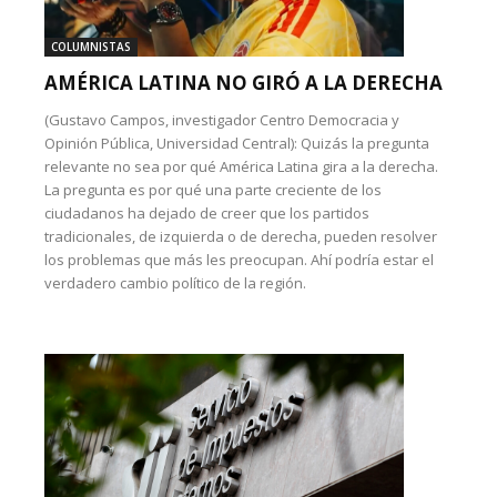
COLUMNISTAS
AMÉRICA LATINA NO GIRÓ A LA DERECHA
(Gustavo Campos, investigador Centro Democracia y
Opinión Pública, Universidad Central): Quizás la pregunta
relevante no sea por qué América Latina gira a la derecha.
La pregunta es por qué una parte creciente de los
ciudadanos ha dejado de creer que los partidos
tradicionales, de izquierda o de derecha, pueden resolver
los problemas que más les preocupan. Ahí podría estar el
verdadero cambio político de la región.