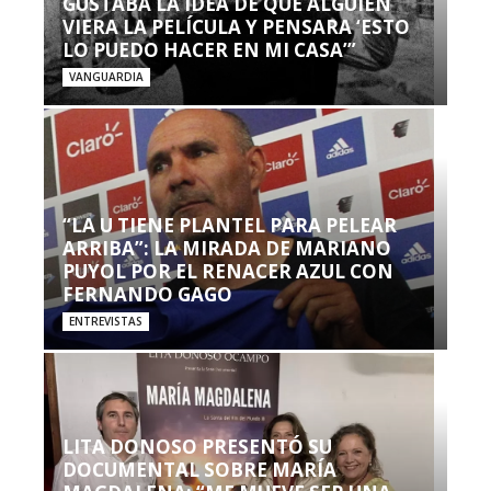
GUSTABA LA IDEA DE QUE ALGUIEN
VIERA LA PELÍCULA Y PENSARA ‘ESTO
LO PUEDO HACER EN MI CASA’”
VANGUARDIA
“LA U TIENE PLANTEL PARA PELEAR
ARRIBA”: LA MIRADA DE MARIANO
PUYOL POR EL RENACER AZUL CON
FERNANDO GAGO
ENTREVISTAS
LITA DONOSO PRESENTÓ SU
DOCUMENTAL SOBRE MARÍA