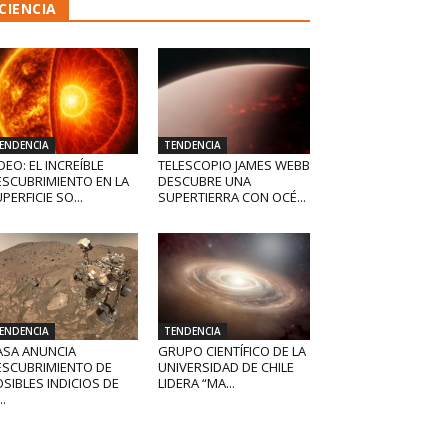
CIENCIA
ENDENCIA
TENDENCIA
DEO: EL INCREÍBLE
TELESCOPIO JAMES WEBB
ESCUBRIMIENTO EN LA
DESCUBRE UNA
PERFICIE SO...
SUPERTIERRA CON OCÉ...
ENDENCIA
TENDENCIA
ASA ANUNCIA
GRUPO CIENTÍFICO DE LA
ESCUBRIMIENTO DE
UNIVERSIDAD DE CHILE
SIBLES INDICIOS DE
LIDERA “MA...
..