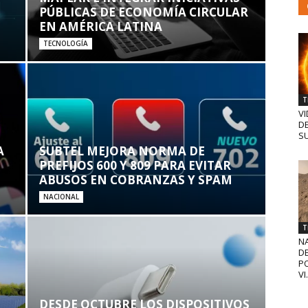
PÚBLICAS DE ECONOMÍA CIRCULAR
EN AMÉRICA LATINA
TECNOLOGÍA
T
VI
D
SU
A
SUBTEL MEJORA NORMA DE
PREFIJOS 600 Y 809 PARA EVITAR
ABUSOS EN COBRANZAS Y SPAM
NACIONAL
T
N
D
PO
VI.
DESDE OCTUBRE LOS DISPOSITIVOS