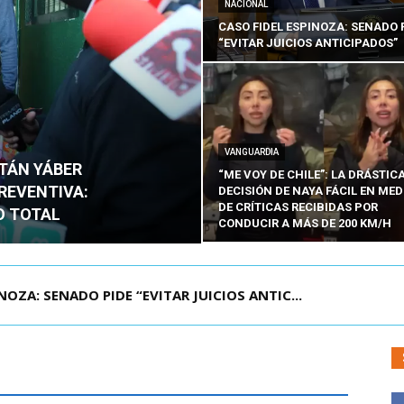
NACIONAL
CASO FIDEL ESPINOZA: SENADO 
“EVITAR JUICIOS ANTICIPADOS”
VANGUARDIA
ITÁN YÁBER
“ME VOY DE CHILE”: LA DRÁSTIC
PREVENTIVA:
DECISIÓN DE NAYA FÁCIL EN MED
DE CRÍTICAS RECIBIDAS POR
O TOTAL
CONDUCIR A MÁS DE 200 KM/H
ÁMITE Y DECLARA ADMISIBLES LOS TRES REQU...