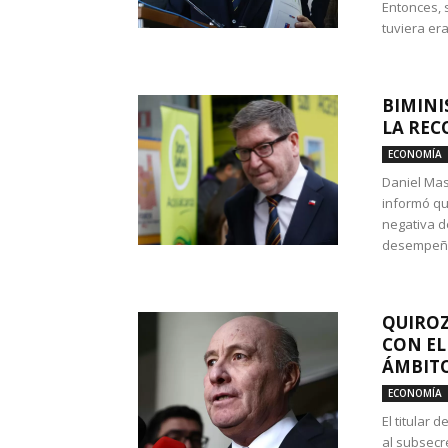
Entonces, 
tuviera era
BIMINI
LA REC
ECONOMÍA
Daniel Mas
informó qu
negativa d
desempeño 
QUIROZ
CON EL
ÁMBITO
ECONOMÍA
El titular
al subsecr