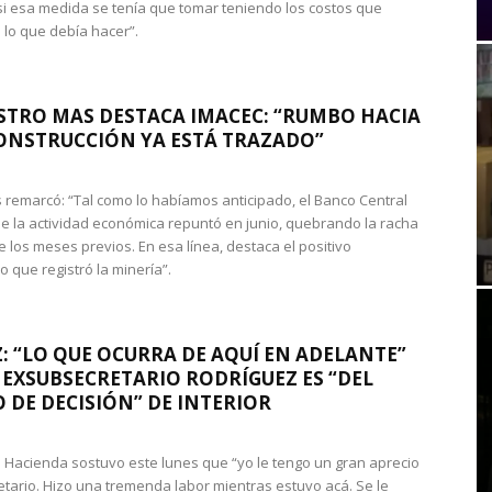
si esa medida se tenía que tomar teniendo los costos que
 lo que debía hacer”.
STRO MAS DESTACA IMACEC: “RUMBO HACIA
ONSTRUCCIÓN YA ESTÁ TRAZADO”
 remarcó: “Tal como lo habíamos anticipado, el Banco Central
e la actividad económica repuntó en junio, quebrando la racha
e los meses previos. En esa línea, destaca el positivo
que registró la minería”.
: “LO QUE OCURRA DE AQUÍ EN ADELANTE”
 EXSUBSECRETARIO RODRÍGUEZ ES “DEL
 DE DECISIÓN” DE INTERIOR
 de Hacienda sostuvo este lunes que “yo le tengo un gran aprecio
etario. Hizo una tremenda labor mientras estuvo acá. Se le