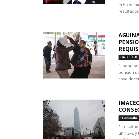
echa de me
resultados
AGUINA
PENSIO
REQUIS
DATO ÚTIL
El popular
pensión de
caso de te
IMACEC
CONSEC
ECONOMÍA
El resulta
un 1,2%, y