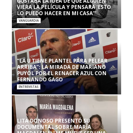
GUSTABA LA IDEA DE QUE ALGUIEN
VIERA LA PELÍCULA Y PENSARA ‘ESTO
LO PUEDO HACER EN MI CASA’”
VANGUARDIA
“LA U TIENE PLANTEL PARA PELEAR
ARRIBA”: LA MIRADA DE MARIANO
PUYOL POR EL RENACER AZUL CON
FERNANDO GAGO
ENTREVISTAS
LITA DONOSO PRESENTÓ SU
DOCUMENTAL SOBRE MARÍA