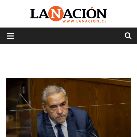
La
Nación