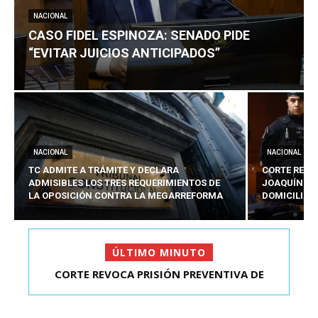
NACIONAL
CASO FIDEL ESPINOZA: SENADO PIDE
“EVITAR JUICIOS ANTICIPADOS”
NACIONAL
NACIONAL
TC ADMITE A TRÁMITE Y DECLARA
CORTE REVO
ADMISIBLES LOS TRES REQUERIMIENTOS DE
JOAQUÍN LA
LA OPOSICIÓN CONTRA LA MEGARREFORMA
DOMICILIAR
ÚLTIMO MINUTO
CORTE REVOCA PRISIÓN PREVENTIVA DE
CASO FIDEL ESPINOZA: SENADO PIDE “EVITAR
JOAQUÍN LAVÍN LEÓN:...
JUICIOS ANTIC...