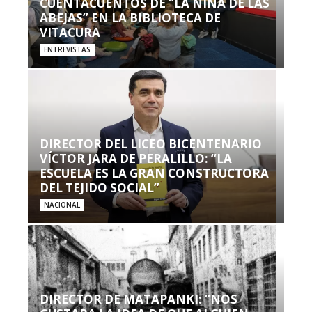
CUENTACUENTOS DE “LA NIÑA DE LAS
ABEJAS” EN LA BIBLIOTECA DE
VITACURA
ENTREVISTAS
DIRECTOR DEL LICEO BICENTENARIO
VÍCTOR JARA DE PERALILLO: “LA
ESCUELA ES LA GRAN CONSTRUCTORA
DEL TEJIDO SOCIAL”
NACIONAL
DIRECTOR DE MATAPANKI: “NOS