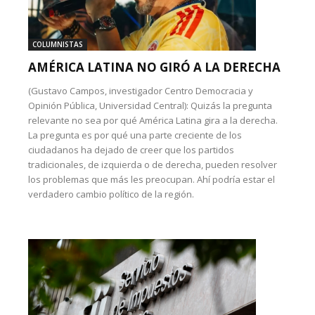
COLUMNISTAS
AMÉRICA LATINA NO GIRÓ A LA DERECHA
(Gustavo Campos, investigador Centro Democracia y
Opinión Pública, Universidad Central): Quizás la pregunta
relevante no sea por qué América Latina gira a la derecha.
La pregunta es por qué una parte creciente de los
ciudadanos ha dejado de creer que los partidos
tradicionales, de izquierda o de derecha, pueden resolver
los problemas que más les preocupan. Ahí podría estar el
verdadero cambio político de la región.