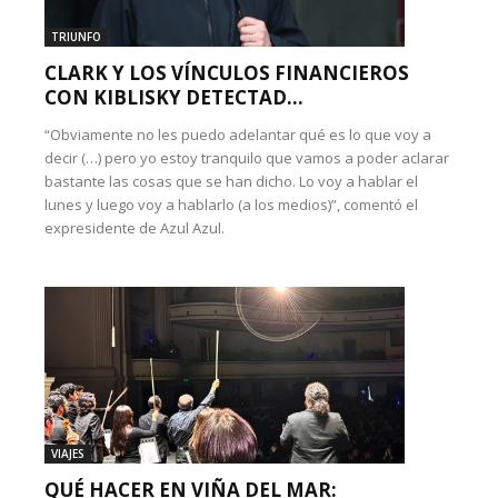
TRIUNFO
CLARK Y LOS VÍNCULOS FINANCIEROS
CON KIBLISKY DETECTAD...
“Obviamente no les puedo adelantar qué es lo que voy a
decir (…) pero yo estoy tranquilo que vamos a poder aclarar
bastante las cosas que se han dicho. Lo voy a hablar el
lunes y luego voy a hablarlo (a los medios)”, comentó el
expresidente de Azul Azul.
VIAJES
QUÉ HACER EN VIÑA DEL MAR: