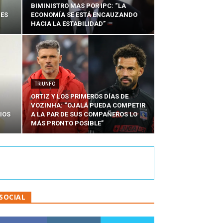
BIMINISTRO MAS POR IPC: “LA
NES
ECONOMÍA SE ESTÁ ENCAUZANDO
HACIA LA ESTABILIDAD”
TRIUNFO
ORTIZ Y LOS PRIMEROS DÍAS DE
VOZINHA: “OJALÁ PUEDA COMPETIR
IOS
A LA PAR DE SUS COMPAÑEROS LO
MÁS PRONTO POSIBLE”
SOCIAL