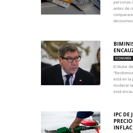
personas c
antes de co
comparació
decisione
BIMINI
ENCAUZ
ECONOMÍA
El titular 
“Recibimos
está en la
moderar la
está encau
IPC DE 
PRECIO
INFLAC