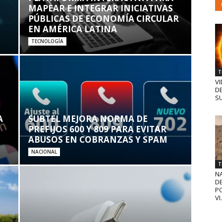
MAPEAR E INTEGRAR INICIATIVAS
PÚBLICAS DE ECONOMÍA CIRCULAR
EN AMÉRICA LATINA
TECNOLOGÍA
T
VI
D
SU
A
SUBTEL MEJORA NORMA DE
PREFIJOS 600 Y 809 PARA EVITAR
ABUSOS EN COBRANZAS Y SPAM
NACIONAL
T
N
D
PO
VI.