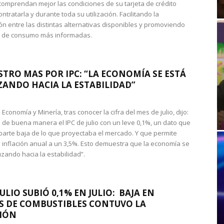
omprendan mejor las condiciones de su tarjeta de crédito
ntratarla y durante toda su utilización. Facilitando la
n entre las distintas alternativas disponibles y promoviendo
s de consumo más informadas.
STRO MAS POR IPC: “LA ECONOMÍA SE ESTÁ
ANDO HACIA LA ESTABILIDAD”
de Economía y Minería, tras conocer la cifra del mes de julio, dijo:
 de buena manera el IPC de julio con un leve 0,1%, un dato que
 parte baja de lo que proyectaba el mercado. Y que permite
 inflación anual a un 3,5%. Esto demuestra que la economía se
zando hacia la estabilidad”.
JULIO SUBIÓ 0,1% EN JULIO: BAJA EN
S DE COMBUSTIBLES CONTUVO LA
IÓN