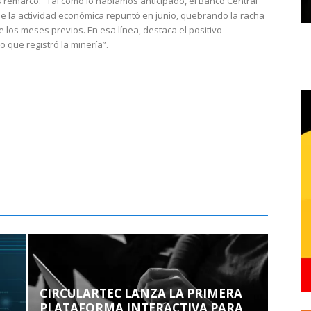
 remarcó: “Tal como lo habíamos anticipado, el Banco Central
e la actividad económica repuntó en junio, quebrando la racha
e los meses previos. En esa línea, destaca el positivo
que registró la minería”.
CIRCULARTEC LANZA LA PRIMERA
PLATAFORMA INTERACTIVA PARA