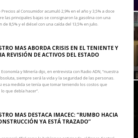
de Precios al Consumidor acumuló 2,9% en el año y 3,5% a doce
re las principales bajas se consignaron la gasolina con una
 de 8,5% y el diésel con una caída del 13,5% en julio.
STRO MAS ABORDA CRISIS EN EL TENIENTE Y
A REVISIÓN DE ACTIVOS DEL ESTADO
de Economía y Minería dijo, en entrevista con Radio ADN, “nuestra
absoluta, siempre será la vida y la seguridad de las personas.
si esa medida se tenía que tomar teniendo los costos que
 lo que debía hacer”.
STRO MAS DESTACA IMACEC: “RUMBO HACIA
ONSTRUCCIÓN YA ESTÁ TRAZADO”