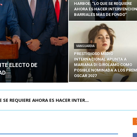
HARBOE: “LO QUE SE REQUIERE
AHORA ES HACER INTERVENCIO
BARRIALES MÁS DE FONDO”
VANGUARDIA
PRESTIGIOSO MEDIO
INTERNACIONAL APUNTA A
NTE ELECTO DE
MARIANA DI GIROLAMO COMO
POSIBLE NOMINADA A LOS PREM
AD
OSCAR 2027
POR IPC: “LA ECONOMÍA SE ESTÁ ENC...