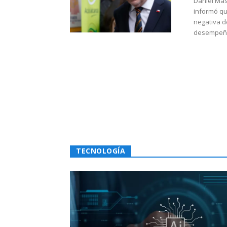
Daniel Mas
informó qu
negativa d
desempeño 
TECNOLOGÍA