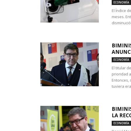
ECONOMÍA
El Índice 
meses. Ent
disminución
BIMINI
ANUNCI
ECONOMÍA
El titular 
prioridad 
Entonces, 
tuviera era
BIMINI
LA REC
ECONOMÍA