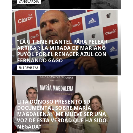
VANGUARDIA
“LA U TIENE PLANTEL PARA PELEAR
ARRIBA”: LA MIRADA DE MARIANO
PUYOL POR EL RENACER AZUL CON
FERNANDO GAGO
ENTREVISTAS
LITA DONOSO PRESENTÓ SU
DOCUMENTAL SOBRE MARÍA
MAGDALENA: “ME MUEVE SER UNA
VOZ DE ESTA VERDAD QUE HA SIDO
NEGADA”