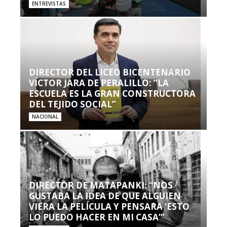
ENTREVISTAS
DIRECTOR DEL LICEO BICENTENARIO
VÍCTOR JARA DE PERALILLO: “LA
ESCUELA ES LA GRAN CONSTRUCTORA
DEL TEJIDO SOCIAL”
NACIONAL
DIRECTOR DE MATAPANKI: “NOS
GUSTABA LA IDEA DE QUE ALGUIEN
VIERA LA PELÍCULA Y PENSARA ‘ESTO
LO PUEDO HACER EN MI CASA’”