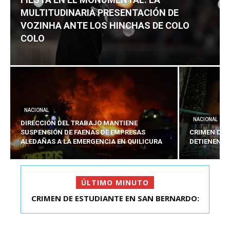
MULTITUDINARIA PRESENTACIÓN DE
VOZINHA ANTE LOS HINCHAS DE COLO
COLO
NACIONAL
NACIONAL
DIRECCIÓN DEL TRABAJO MANTIENE
SUSPENSIÓN DE FAENAS DE EMPRESAS
CRIMEN DE 
ALEDAÑAS A LA EMERGENCIA EN QUILICURA
DETIENEN A
ÚLTIMO MINUTO
CRIMEN DE ESTUDIANTE EN SAN BERNARDO:
FIESTA EN EL MONUMENTAL: LA
MULTITUDINARIA PRESENTACIÓ...
DETIENEN AL PRES...