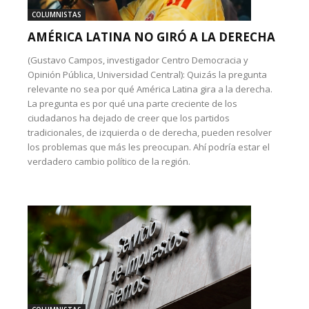
COLUMNISTAS
AMÉRICA LATINA NO GIRÓ A LA DERECHA
(Gustavo Campos, investigador Centro Democracia y
Opinión Pública, Universidad Central): Quizás la pregunta
relevante no sea por qué América Latina gira a la derecha.
La pregunta es por qué una parte creciente de los
ciudadanos ha dejado de creer que los partidos
tradicionales, de izquierda o de derecha, pueden resolver
los problemas que más les preocupan. Ahí podría estar el
verdadero cambio político de la región.