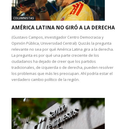
COLUMNISTAS
AMÉRICA LATINA NO GIRÓ A LA DERECHA
(Gustavo Campos, investigador Centro Democracia y
Opinión Pública, Universidad Central): Quizás la pregunta
relevante no sea por qué América Latina gira a la derecha.
La pregunta es por qué una parte creciente de los
ciudadanos ha dejado de creer que los partidos
tradicionales, de izquierda o de derecha, pueden resolver
los problemas que más les preocupan. Ahí podría estar el
verdadero cambio político de la región.