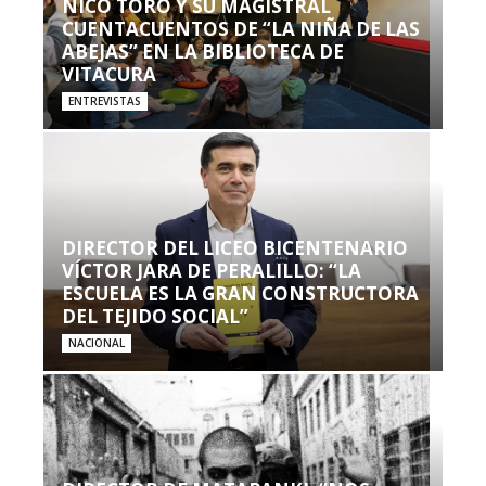
NICO TORO Y SU MAGISTRAL
CUENTACUENTOS DE “LA NIÑA DE LAS
ABEJAS” EN LA BIBLIOTECA DE
VITACURA
ENTREVISTAS
DIRECTOR DEL LICEO BICENTENARIO
VÍCTOR JARA DE PERALILLO: “LA
ESCUELA ES LA GRAN CONSTRUCTORA
DEL TEJIDO SOCIAL”
NACIONAL