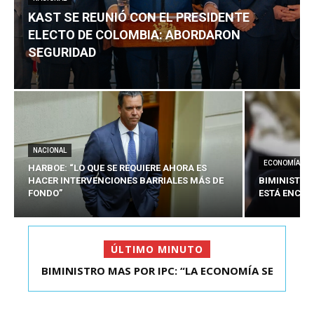
KAST SE REUNIÓ CON EL PRESIDENTE
ELECTO DE COLOMBIA: ABORDARON
SEGURIDAD
NACIONAL
ECONOMÍA
HARBOE: “LO QUE SE REQUIERE AHORA ES
HACER INTERVENCIONES BARRIALES MÁS DE
BIMINISTRO
FONDO”
ESTÁ ENCAU
ÚLTIMO MINUTO
BIMINISTRO MAS POR IPC: “LA ECONOMÍA SE
KAST SE REUNIÓ CON EL PRESIDENTE ELECTO DE
ESTÁ ENC...
COLOMBIA: A...