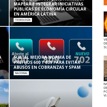
MAPEAR E INTEGRAR INICIATIVAS
PÚBLICAS DE ECONOMÍA CIRCULAR
EN AMÉRICA LATINA
TECNOLOGÍA
T
VI
D
SU
A
SUBTEL MEJORA NORMA DE
PREFIJOS 600 Y 809 PARA EVITAR
ABUSOS EN COBRANZAS Y SPAM
NACIONAL
T
N
D
PO
VI.