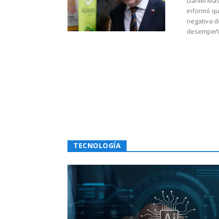
Daniel Mas
informó qu
negativa d
desempeño 
TECNOLOGÍA