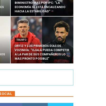
BIMINISTRO MAS POR IPC: “LA
NES
ECONOMÍA SE ESTÁ ENCAUZANDO
HACIA LA ESTABILIDAD”
TRIUNFO
ORTIZ Y LOS PRIMEROS DÍAS DE
VOZINHA: “OJALÁ PUEDA COMPETIR
IOS
A LA PAR DE SUS COMPAÑEROS LO
MÁS PRONTO POSIBLE”
SOCIAL