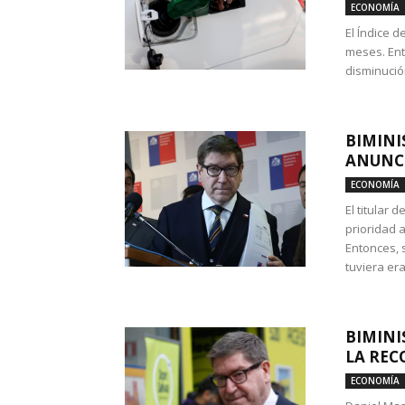
ECONOMÍA
El Índice 
meses. Ent
disminución
BIMINI
ANUNCI
ECONOMÍA
El titular 
prioridad 
Entonces, 
tuviera era
BIMINI
LA REC
ECONOMÍA