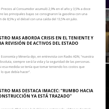
de Precios al Consumidor acumuló 2,9% en el año y 3,5% a doce
re las principales bajas se consignaron la gasolina con una
 de 8,5% y el diésel con una caída del 13,5% en julio.
STRO MAS ABORDA CRISIS EN EL TENIENTE Y
A REVISIÓN DE ACTIVOS DEL ESTADO
de Economía y Minería dijo, en entrevista con Radio ADN, “nuestra
absoluta, siempre será la vida y la seguridad de las personas.
si esa medida se tenía que tomar teniendo los costos que
 lo que debía hacer”.
STRO MAS DESTACA IMACEC: “RUMBO HACIA
ONSTRUCCIÓN YA ESTÁ TRAZADO”