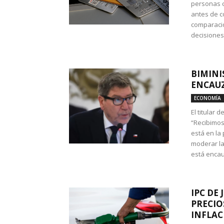
personas c
antes de co
comparació
decisione
BIMINI
ENCAUZ
ECONOMÍA
El titular 
“Recibimos
está en la
moderar la
está encau
IPC DE 
PRECIO
INFLAC