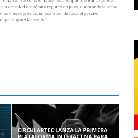
 remarcó: “Tal como lo habíamos anticipado, el Banco Central
e la actividad económica repuntó en junio, quebrando la racha
e los meses previos. En esa línea, destaca el positivo
que registró la minería”.
CIRCULARTEC LANZA LA PRIMERA
PLATAFORMA INTERACTIVA PARA