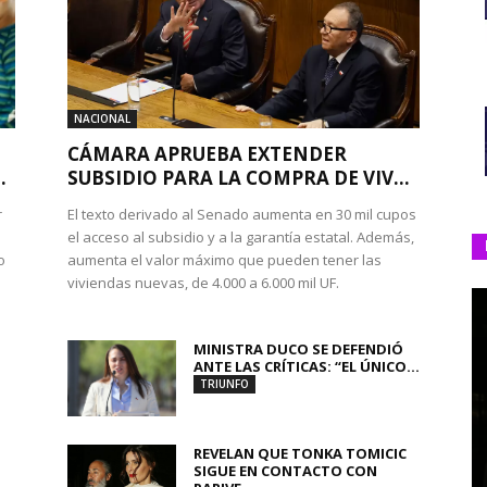
NACIONAL
CÁMARA APRUEBA EXTENDER
.
SUBSIDIO PARA LA COMPRA DE VIV...
r
El texto derivado al Senado aumenta en 30 mil cupos
el acceso al subsidio y a la garantía estatal. Además,
o
aumenta el valor máximo que pueden tener las
viviendas nuevas, de 4.000 a 6.000 mil UF.
MINISTRA DUCO SE DEFENDIÓ
ANTE LAS CRÍTICAS: “EL ÚNICO...
TRIUNFO
REVELAN QUE TONKA TOMICIC
SIGUE EN CONTACTO CON