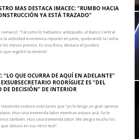
STRO MAS DESTACA IMACEC: “RUMBO HACIA
ONSTRUCCIÓN YA ESTÁ TRAZADO”
 remarcó: “Tal como lo habíamos anticipado, el Banco Central
e la actividad económica repuntó en junio, quebrando la racha
e los meses previos. En esa línea, destaca el positivo
que registró la minería”.
: “LO QUE OCURRA DE AQUÍ EN ADELANTE”
 EXSUBSECRETARIO RODRÍGUEZ ES “DEL
 DE DECISIÓN” DE INTERIOR
 de Hacienda sostuvo este lunes que “yo le tengo un gran aprecio
etario. Hizo una tremenda labor mientras estuvo acá. Se le
nos también. Hizo una tremenda labor. Me alegra mucho los
 que obtuvo en sus otros test”.