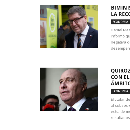
BIMINI
LA REC
ECONOMÍA
Daniel Mas
informó qu
negativa d
desempeño 
QUIROZ
CON EL
ÁMBITO
ECONOMÍA
El titular
al subsecr
echa de me
resultados