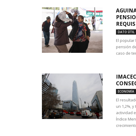
AGUINA
PENSIO
REQUIS
DATO ÚTIL
El popular
pensión de
caso de te
IMACEC
CONSEC
ECONOMÍA
El resulta
un 1,2%, y
actividad 
Índice Men
crecimiento