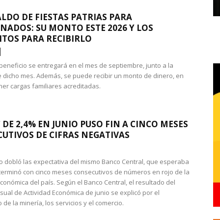
LDO DE FIESTAS PATRIAS PARA
NADOS: SU MONTO ESTE 2026 Y LOS
ITOS PARA RECIBIRLO
 beneficio se entregará en el mes de septiembre, junto a la
 dicho mes. Además, se puede recibir un monto de dinero, en
ner cargas familiares acreditadas.
 DE 2,4% EN JUNIO PUSO FIN A CINCO MESES
UTIVOS DE CIFRAS NEGATIVAS
do dobló las expectativa del mismo Banco Central, que esperaba
 terminó con cinco meses consecutivos de números en rojo de la
económica del país. Según el Banco Central, el resultado del
sual de Actividad Económica de junio se explicó por el
 de la minería, los servicios y el comercio.