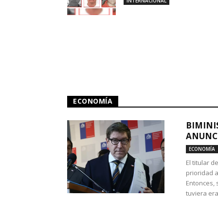
INTERNACIONAL
ECONOMÍA
BIMINI
ANUNCI
ECONOMÍA
El titular 
prioridad 
Entonces, 
tuviera era