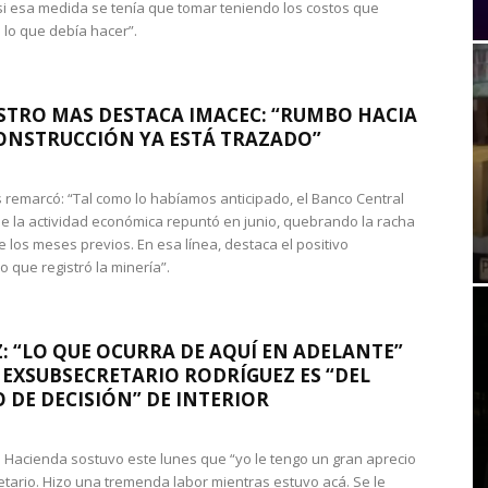
si esa medida se tenía que tomar teniendo los costos que
 lo que debía hacer”.
STRO MAS DESTACA IMACEC: “RUMBO HACIA
ONSTRUCCIÓN YA ESTÁ TRAZADO”
 remarcó: “Tal como lo habíamos anticipado, el Banco Central
e la actividad económica repuntó en junio, quebrando la racha
e los meses previos. En esa línea, destaca el positivo
que registró la minería”.
: “LO QUE OCURRA DE AQUÍ EN ADELANTE”
 EXSUBSECRETARIO RODRÍGUEZ ES “DEL
 DE DECISIÓN” DE INTERIOR
 de Hacienda sostuvo este lunes que “yo le tengo un gran aprecio
etario. Hizo una tremenda labor mientras estuvo acá. Se le