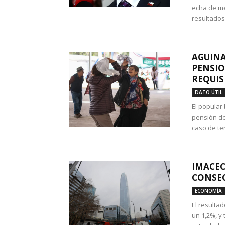
echa de me
resultados
AGUINA
PENSIO
REQUIS
DATO ÚTIL
El popular
pensión de
caso de te
IMACEC
CONSEC
ECONOMÍA
El resulta
un 1,2%, y