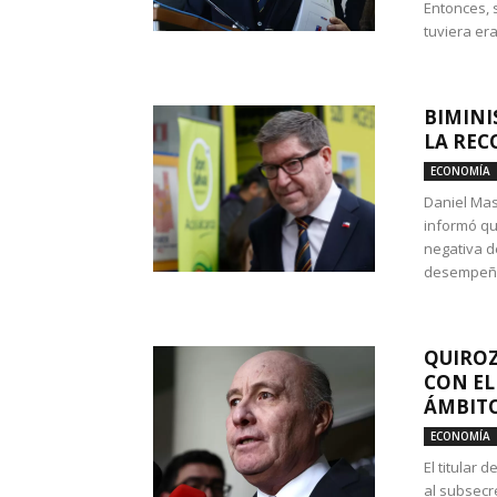
Entonces, 
tuviera era
BIMINI
LA REC
ECONOMÍA
Daniel Mas
informó qu
negativa d
desempeño 
QUIROZ
CON EL
ÁMBITO
ECONOMÍA
El titular
al subsecr