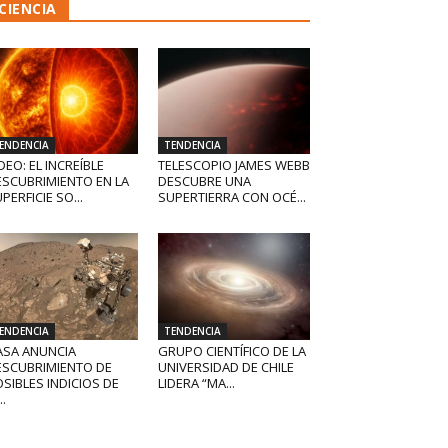
CIENCIA
ENDENCIA
TENDENCIA
DEO: EL INCREÍBLE
TELESCOPIO JAMES WEBB
ESCUBRIMIENTO EN LA
DESCUBRE UNA
PERFICIE SO...
SUPERTIERRA CON OCÉ...
ENDENCIA
TENDENCIA
ASA ANUNCIA
GRUPO CIENTÍFICO DE LA
ESCUBRIMIENTO DE
UNIVERSIDAD DE CHILE
SIBLES INDICIOS DE
LIDERA “MA...
..