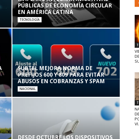
PÚBLICAS DE ECONOMÍA CIRCULAR
EN AMÉRICA LATINA
TECNOLOGÍA
T
VI
D
SU
A
SUBTEL MEJORA NORMA DE
PREFIJOS 600 Y 809 PARA EVITAR
ABUSOS EN COBRANZAS Y SPAM
NACIONAL
T
N
D
PO
VI.
DESDE OCTUBRE LOS DISPOSITIVOS