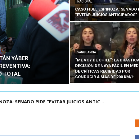
NACIONAL
CASO FIDEL ESPINOZA: SENADO 
“EVITAR JUICIOS ANTICIPADOS”
VANGUARDIA
ITÁN YÁBER
“ME VOY DE CHILE”: LA DRÁSTIC
PREVENTIVA:
DECISIÓN DE NAYA FÁCIL EN MED
DE CRÍTICAS RECIBIDAS POR
O TOTAL
CONDUCIR A MÁS DE 200 KM/H
ÁMITE Y DECLARA ADMISIBLES LOS TRES REQU...