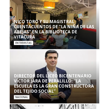
NICO TORO Y SU MAGISTRAL
CUENTACUENTOS DE “LA NIÑA DE LAS
ABEJAS” EN LA BIBLIOTECA DE
VITACURA
ENTREVISTAS
DIRECTOR DEL LICEO BICENTENARIO
VÍCTOR JARA DE PERALILLO: “LA
ESCUELA ES LA GRAN CONSTRUCTORA
DEL TEJIDO SOCIAL”
NACIONAL