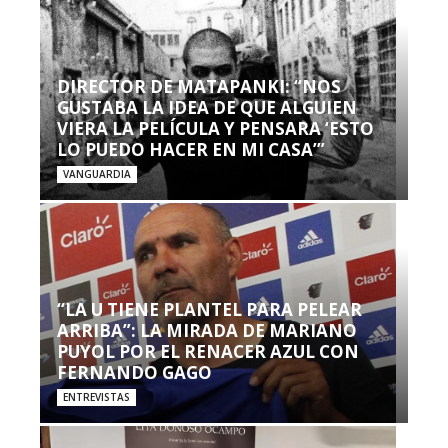
DIRECTOR DE MATAPANKI: “NOS
GUSTABA LA IDEA DE QUE ALGUIEN
VIERA LA PELÍCULA Y PENSARA ‘ESTO
LO PUEDO HACER EN MI CASA’”
VANGUARDIA
“LA U TIENE PLANTEL PARA PELEAR
ARRIBA”: LA MIRADA DE MARIANO
PUYOL POR EL RENACER AZUL CON
FERNANDO GAGO
ENTREVISTAS