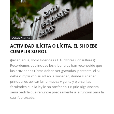
COLUMNISTAS
ACTIVIDAD ILÍCITA O LÍCITA, EL SII DEBE
CUMPLIR SU ROL
(Javier Jaque, socio Líder de CCL Auditores Consultores):
Recordemos que incluso los tribunales han reconocido que
las actividades ilícitas deben ser gravadas, por tanto, el SII
debe cumplir con su rol en la sociedad, donde su deber
principal es aplicar la normativa vigente y ejercer las
facultades que la ley le ha conferido. Exigirle algo distinto
sería pedirle que renuncie precisamente a la función para la
cual fue creado.