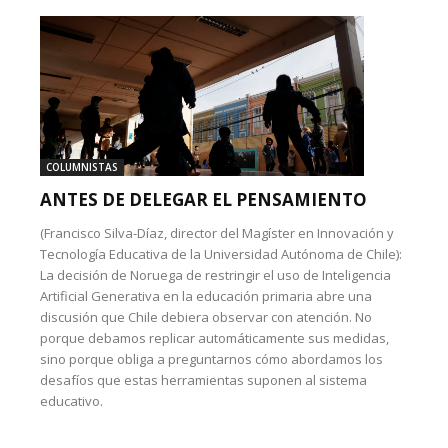
COLUMNISTAS
ANTES DE DELEGAR EL PENSAMIENTO
(Francisco Silva-Díaz, director del Magíster en Innovación y
Tecnología Educativa de la Universidad Autónoma de Chile):
La decisión de Noruega de restringir el uso de Inteligencia
Artificial Generativa en la educación primaria abre una
discusión que Chile debiera observar con atención. No
porque debamos replicar automáticamente sus medidas,
sino porque obliga a preguntarnos cómo abordamos los
desafíos que estas herramientas suponen al sistema
educativo.