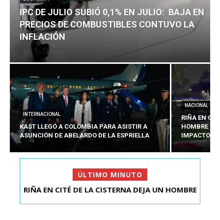
IPC DE JULIO SUBIÓ 0,1% EN JULIO: BAJA EN
PRECIOS DE COMBUSTIBLES CONTUVO LA
INFLACIÓN
NACIONAL
INTERNACIONAL
RIÑA EN CIT
KAST LLEGÓ A COLOMBIA PARA ASISTIR A
HOMBRE CO
ASUNCIÓN DE ABELARDO DE LA ESPRIELLA
IMPACTOS D
ÚLTIMO MINUTO
RIÑA EN CITÉ DE LA CISTERNA DEJA UN HOMBRE
IPC DE JULIO SUBIÓ 0,1% EN JULIO: BAJA EN
COLOMBIANO ...
PRECIOS DE ...