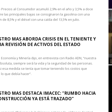
de Precios al Consumidor acumuló 2,9% en el año y 3,5% a doce
re las principales bajas se consignaron la gasolina con una
 de 8,5% y el diésel con una caída del 13,5% en julio.
STRO MAS ABORDA CRISIS EN EL TENIENTE Y
A REVISIÓN DE ACTIVOS DEL ESTADO
de Economía y Minería dijo, en entrevista con Radio ADN, “nuestra
absoluta, siempre será la vida y la seguridad de las personas.
si esa medida se tenía que tomar teniendo los costos que
 lo que debía hacer”.
STRO MAS DESTACA IMACEC: “RUMBO HACIA
ONSTRUCCIÓN YA ESTÁ TRAZADO”