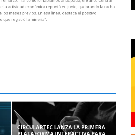
 remarcó: “Tal como lo habíamos anticipado, el Banco Central
e la actividad económica repuntó en junio, quebrando la racha
e los meses previos. En esa línea, destaca el positivo
que registró la minería”.
CIRCULARTEC LANZA LA PRIMERA
PLATAFORMA INTERACTIVA PARA