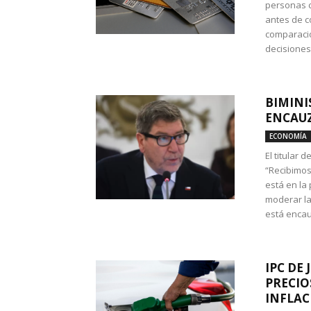
personas c
antes de co
comparació
decisione
BIMINI
ENCAUZ
ECONOMÍA
El titular 
“Recibimos
está en la
moderar la
está encau
IPC DE 
PRECIO
INFLAC