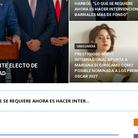
HARBOE: “LO QUE SE REQUIERE
AHORA ES HACER INTERVENCIO
BARRIALES MÁS DE FONDO”
VANGUARDIA
PRESTIGIOSO MEDIO
INTERNACIONAL APUNTA A
NTE ELECTO DE
MARIANA DI GIROLAMO COMO
POSIBLE NOMINADA A LOS PREM
AD
OSCAR 2027
POR IPC: “LA ECONOMÍA SE ESTÁ ENC...