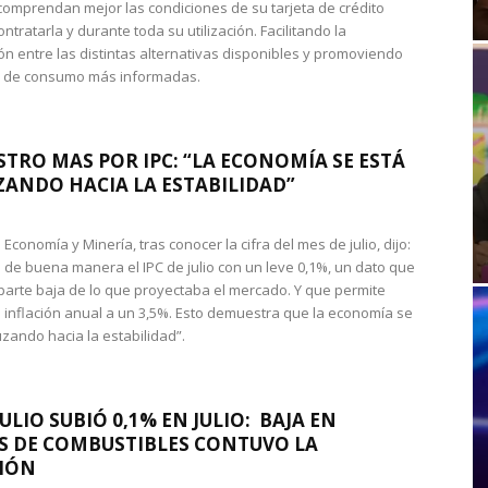
omprendan mejor las condiciones de su tarjeta de crédito
ntratarla y durante toda su utilización. Facilitando la
n entre las distintas alternativas disponibles y promoviendo
s de consumo más informadas.
STRO MAS POR IPC: “LA ECONOMÍA SE ESTÁ
ANDO HACIA LA ESTABILIDAD”
de Economía y Minería, tras conocer la cifra del mes de julio, dijo:
 de buena manera el IPC de julio con un leve 0,1%, un dato que
 parte baja de lo que proyectaba el mercado. Y que permite
 inflación anual a un 3,5%. Esto demuestra que la economía se
zando hacia la estabilidad”.
JULIO SUBIÓ 0,1% EN JULIO: BAJA EN
S DE COMBUSTIBLES CONTUVO LA
IÓN