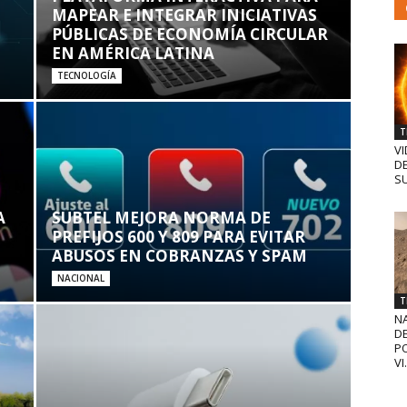
MAPEAR E INTEGRAR INICIATIVAS
PÚBLICAS DE ECONOMÍA CIRCULAR
EN AMÉRICA LATINA
TECNOLOGÍA
T
VI
D
SU
A
SUBTEL MEJORA NORMA DE
PREFIJOS 600 Y 809 PARA EVITAR
ABUSOS EN COBRANZAS Y SPAM
NACIONAL
T
N
D
PO
VI.