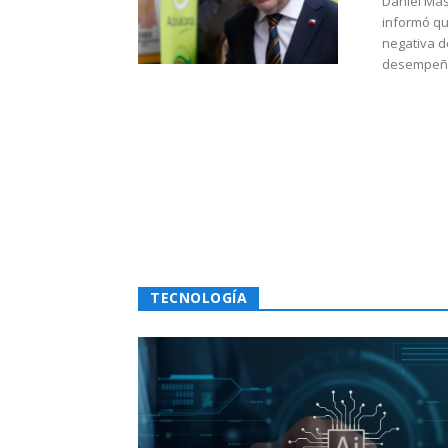
Daniel Mas
informó qu
negativa d
desempeño 
TECNOLOGÍA