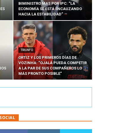
BIMINISTRO MAS POR IPC: “LA
NES
ECONOMÍA SE ESTÁ ENCAUZANDO
HACIA LA ESTABILIDAD”
TRIUNFO
ORTIZ Y LOS PRIMEROS DÍAS DE
VOZINHA: “OJALÁ PUEDA COMPETIR
IOS
A LA PAR DE SUS COMPAÑEROS LO
MÁS PRONTO POSIBLE”
SOCIAL