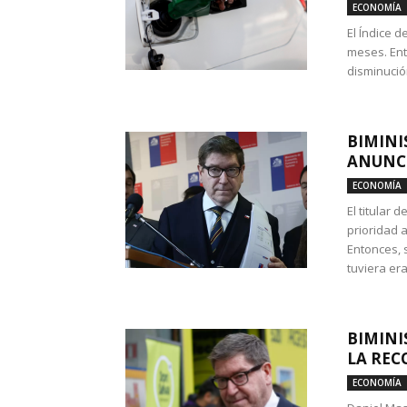
ECONOMÍA
El Índice 
meses. Ent
disminución
BIMINI
ANUNCI
ECONOMÍA
El titular 
prioridad 
Entonces, 
tuviera era
BIMINI
LA REC
ECONOMÍA