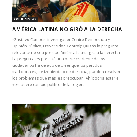
COLUMNISTAS
AMÉRICA LATINA NO GIRÓ A LA DERECHA
(Gustavo Campos, investigador Centro Democracia y
Opinión Pública, Universidad Central): Quizás la pregunta
relevante no sea por qué América Latina gira a la derecha.
La pregunta es por qué una parte creciente de los
ciudadanos ha dejado de creer que los partidos
tradicionales, de izquierda o de derecha, pueden resolver
los problemas que más les preocupan. Ahí podría estar el
verdadero cambio político de la región.