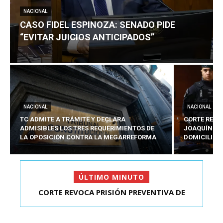
NACIONAL
CASO FIDEL ESPINOZA: SENADO PIDE
“EVITAR JUICIOS ANTICIPADOS”
NACIONAL
NACIONAL
TC ADMITE A TRÁMITE Y DECLARA
CORTE REVO
ADMISIBLES LOS TRES REQUERIMIENTOS DE
JOAQUÍN LA
LA OPOSICIÓN CONTRA LA MEGARREFORMA
DOMICILIAR
ÚLTIMO MINUTO
CORTE REVOCA PRISIÓN PREVENTIVA DE
CASO FIDEL ESPINOZA: SENADO PIDE “EVITAR
JOAQUÍN LAVÍN LEÓN:...
JUICIOS ANTIC...