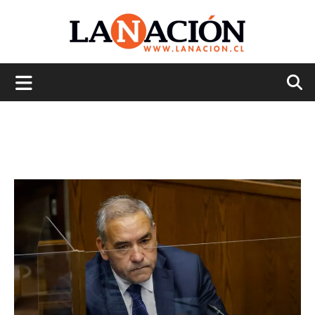
La
Nación