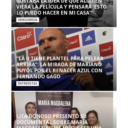
GUSTABA LA IDEA DE QUE ALGUIEN
VIERA LA PELÍCULA Y PENSARA ‘ESTO
LO PUEDO HACER EN MI CASA’”
VANGUARDIA
“LA U TIENE PLANTEL PARA PELEAR
ARRIBA”: LA MIRADA DE MARIANO
PUYOL POR EL RENACER AZUL CON
FERNANDO GAGO
ENTREVISTAS
LITA DONOSO PRESENTÓ SU
DOCUMENTAL SOBRE MARÍA