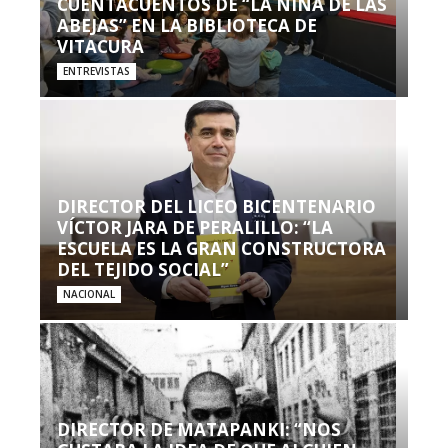
CUENTACUENTOS DE “LA NIÑA DE LAS
ABEJAS” EN LA BIBLIOTECA DE
VITACURA
ENTREVISTAS
DIRECTOR DEL LICEO BICENTENARIO
VÍCTOR JARA DE PERALILLO: “LA
ESCUELA ES LA GRAN CONSTRUCTORA
DEL TEJIDO SOCIAL”
NACIONAL
DIRECTOR DE MATAPANKI: “NOS