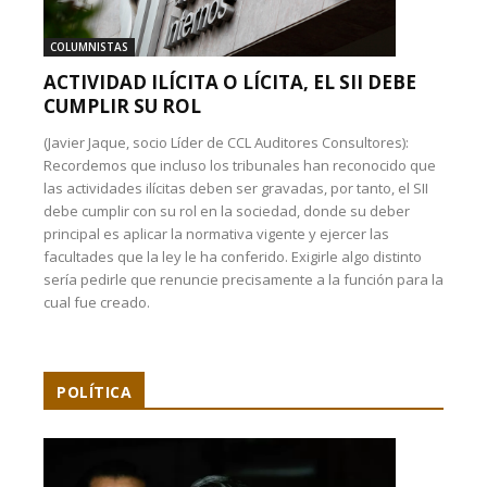
COLUMNISTAS
ACTIVIDAD ILÍCITA O LÍCITA, EL SII DEBE
CUMPLIR SU ROL
(Javier Jaque, socio Líder de CCL Auditores Consultores):
Recordemos que incluso los tribunales han reconocido que
las actividades ilícitas deben ser gravadas, por tanto, el SII
debe cumplir con su rol en la sociedad, donde su deber
principal es aplicar la normativa vigente y ejercer las
facultades que la ley le ha conferido. Exigirle algo distinto
sería pedirle que renuncie precisamente a la función para la
cual fue creado.
POLÍTICA