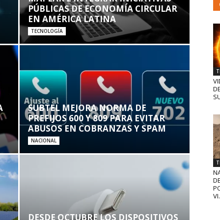
PÚBLICAS DE ECONOMÍA CIRCULAR
EN AMÉRICA LATINA
TECNOLOGÍA
T
VI
D
SU
A
SUBTEL MEJORA NORMA DE
PREFIJOS 600 Y 809 PARA EVITAR
ABUSOS EN COBRANZAS Y SPAM
NACIONAL
T
N
D
PO
VI.
DESDE OCTUBRE LOS DISPOSITIVOS