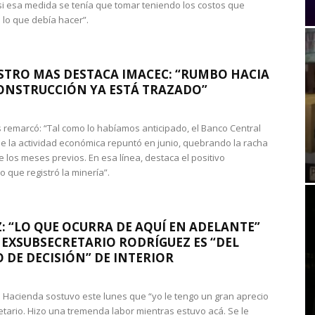
si esa medida se tenía que tomar teniendo los costos que
 lo que debía hacer”.
STRO MAS DESTACA IMACEC: “RUMBO HACIA
ONSTRUCCIÓN YA ESTÁ TRAZADO”
 remarcó: “Tal como lo habíamos anticipado, el Banco Central
e la actividad económica repuntó en junio, quebrando la racha
e los meses previos. En esa línea, destaca el positivo
que registró la minería”.
: “LO QUE OCURRA DE AQUÍ EN ADELANTE”
 EXSUBSECRETARIO RODRÍGUEZ ES “DEL
 DE DECISIÓN” DE INTERIOR
 de Hacienda sostuvo este lunes que “yo le tengo un gran aprecio
etario. Hizo una tremenda labor mientras estuvo acá. Se le