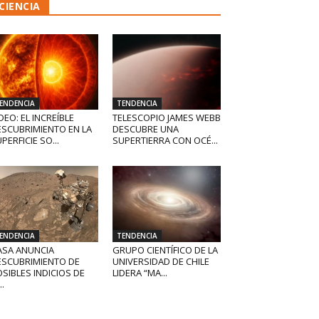
CIENCIA
ENDENCIA
TENDENCIA
DEO: EL INCREÍBLE
TELESCOPIO JAMES WEBB
ESCUBRIMIENTO EN LA
DESCUBRE UNA
PERFICIE SO...
SUPERTIERRA CON OCÉ...
ENDENCIA
TENDENCIA
ASA ANUNCIA
GRUPO CIENTÍFICO DE LA
ESCUBRIMIENTO DE
UNIVERSIDAD DE CHILE
SIBLES INDICIOS DE
LIDERA “MA...
..