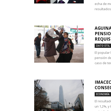
echa de me
resultados
AGUINA
PENSIO
REQUIS
DATO ÚTIL
El popular
pensión de
caso de te
IMACEC
CONSEC
ECONOMÍA
El resulta
un 1,2%, y