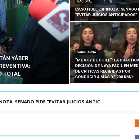
NACIONAL
CASO FIDEL ESPINOZA: SENADO 
“EVITAR JUICIOS ANTICIPADOS”
VANGUARDIA
ITÁN YÁBER
“ME VOY DE CHILE”: LA DRÁSTIC
PREVENTIVA:
DECISIÓN DE NAYA FÁCIL EN MED
DE CRÍTICAS RECIBIDAS POR
O TOTAL
CONDUCIR A MÁS DE 200 KM/H
ZA: SENADO PIDE “EVITAR JUICIOS ANTIC...
ÁMITE Y DECLARA ADMISIBLES LOS TRES REQU...