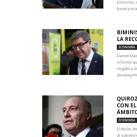
Entonces, 
tuviera era
BIMINI
LA REC
ECONOMÍA
Daniel Mas
informó qu
negativa d
desempeño 
QUIROZ
CON EL
ÁMBITO
ECONOMÍA
El titular
al subsecr