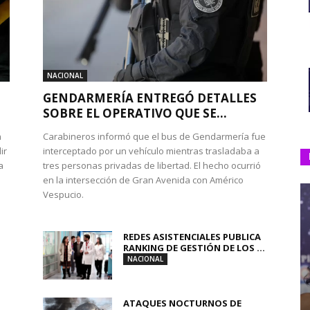
NACIONAL
GENDARMERÍA ENTREGÓ DETALLES
SOBRE EL OPERATIVO QUE SE...
n
Carabineros informó que el bus de Gendarmería fue
ir
interceptado por un vehículo mientras trasladaba a
a
tres personas privadas de libertad. El hecho ocurrió
en la intersección de Gran Avenida con Américo
Vespucio.
REDES ASISTENCIALES PUBLICA
RANKING DE GESTIÓN DE LOS ...
NACIONAL
ATAQUES NOCTURNOS DE