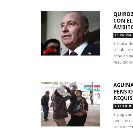
QUIROZ
CON EL
ÁMBITO
ECONOMÍA
El titular
al subsecr
echa de me
resultados
AGUINA
PENSIO
REQUIS
DATO ÚTIL
El popular
pensión de
caso de te