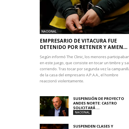
NACIONAL
EMPRESARIO DE VITACURA FUE
DETENIDO POR RETENER Y AMEN...
Según informó The Clinic, los menores participaba
en este juego, que consiste en tocar un timbre y sal
corriendo. Tras tocar por segunda vez la campanill
de la casa del empresario A.P.A.A., el hombre
reaccionó violentamente.
SUSPENSIÓN DE PROYECTO
ANDES NORTE: CASTRO
SOLICITARÁ ...
NACIONAL
SUSPENDEN CLASES Y