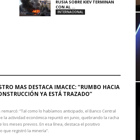
RUSIA SOBRE KIEV TERMINAN
CON AL ...
INTERNACIONAL
STRO MAS DESTACA IMACEC: “RUMBO HACIA
ONSTRUCCIÓN YA ESTÁ TRAZADO”
 remarcó: “Tal como lo habíamos anticipado, el Banco Central
e la actividad económica repuntó en junio, quebrando la racha
e los meses previos. En esa línea, destaca el positivo
que registró la minería”.