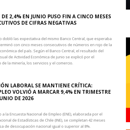
 DE 2,4% EN JUNIO PUSO FIN A CINCO MESES
UTIVOS DE CIFRAS NEGATIVAS
do dobló las expectativa del mismo Banco Central, que esperaba
 terminó con cinco meses consecutivos de números en rojo de la
económica del país. Según el Banco Central, el resultado del
sual de Actividad Económica de junio se explicó por el
 de la minería, los servicios y el comercio.
IÓN LABORAL SE MANTIENE CRÍTICA:
LEO VOLVIÓ A MARCAR 9,4% EN TRIMESTRE
JUNIO DE 2026
 a la Encuesta Nacional de Empleo (ENE), elaborada por el
acional de Estadísticas de Chile (INE), se completan 42 meses
sa de desocupación nacional igual o superior al 8%.