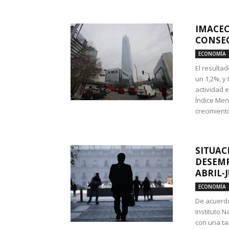
IMACEC
CONSEC
ECONOMÍA
El resulta
un 1,2%, y
actividad 
Índice Men
crecimiento
SITUAC
DESEMP
ABRIL-
ECONOMÍA
De acuerdo
Instituto N
con una ta