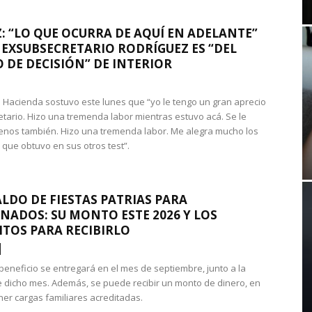
: “LO QUE OCURRA DE AQUÍ EN ADELANTE”
 EXSUBSECRETARIO RODRÍGUEZ ES “DEL
 DE DECISIÓN” DE INTERIOR
 de Hacienda sostuvo este lunes que “yo le tengo un gran aprecio
etario. Hizo una tremenda labor mientras estuvo acá. Se le
nos también. Hizo una tremenda labor. Me alegra mucho los
 que obtuvo en sus otros test”.
LDO DE FIESTAS PATRIAS PARA
NADOS: SU MONTO ESTE 2026 Y LOS
ITOS PARA RECIBIRLO
 beneficio se entregará en el mes de septiembre, junto a la
 dicho mes. Además, se puede recibir un monto de dinero, en
ner cargas familiares acreditadas.