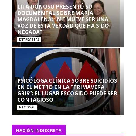
LITA DONOSO PRESENTÓ SU
DOCUMENTAL SOBRE MARÍA
MAGDALENA: “ME MUEVE SER UNA
VOZ DE ESTA VERDAD QUE HA SIDO
NEGADA”
ENTREVISTAS
PSICÓLOGA CLÍNICA SOBRE SUICIDIOS
EN EL METRO EN LA “PRIMAVERA
GRIS”: EL LUGAR ESCOGIDO PUEDE SER
CONTAGIOSO
NACIONAL
NACIÓN INDISCRETA