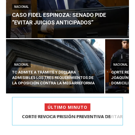
NACIONAL
CASO FIDEL ESPINOZA: SENADO PIDE
“EVITAR JUICIOS ANTICIPADOS”
NACIONAL
NACIONAL
TC ADMITE A TRÁMITE Y DECLARA
CORTE REVO
ADMISIBLES LOS TRES REQUERIMIENTOS DE
JOAQUÍN LA
LA OPOSICIÓN CONTRA LA MEGARREFORMA
DOMICILIAR
ÚLTIMO MINUTO
CASO FIDEL ESPINOZA: SENADO PIDE “EVITAR
JUICIOS ANTIC...