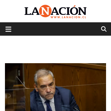
La
Nación