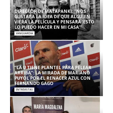
DIRECTOR DE MATAPANKI: “NOS
GUSTABA LA IDEA DE QUE ALGUIEN
VIERA LA PELÍCULA Y PENSARA ‘ESTO
LO PUEDO HACER EN MI CASA’”
VANGUARDIA
“LA U TIENE PLANTEL PARA PELEAR
ARRIBA”: LA MIRADA DE MARIANO
PUYOL POR EL RENACER AZUL CON
FERNANDO GAGO
ENTREVISTAS