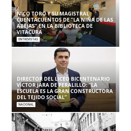
NICO TORO Y SU MAGISTRAL
CUENTACUENTOS DE “LA NIÑA DE LAS
ABEJAS” EN LA BIBLIOTECA DE
VITACURA
ENTREVISTAS
DIRECTOR DEL LICEO BICENTENARIO
VÍCTOR JARA DE PERALILLO: “LA
ESCUELA ES LA GRAN CONSTRUCTORA
DEL TEJIDO SOCIAL”
NACIONAL