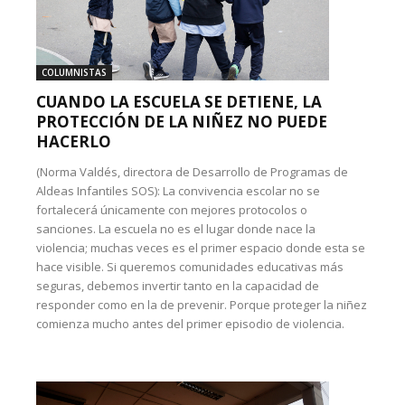
COLUMNISTAS
CUANDO LA ESCUELA SE DETIENE, LA
PROTECCIÓN DE LA NIÑEZ NO PUEDE
HACERLO
(Norma Valdés, directora de Desarrollo de Programas de
Aldeas Infantiles SOS): La convivencia escolar no se
fortalecerá únicamente con mejores protocolos o
sanciones. La escuela no es el lugar donde nace la
violencia; muchas veces es el primer espacio donde esta se
hace visible. Si queremos comunidades educativas más
seguras, debemos invertir tanto en la capacidad de
responder como en la de prevenir. Porque proteger la niñez
comienza mucho antes del primer episodio de violencia.