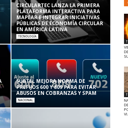
CIRCULARTEC LANZA LA PRIMERA
PLATAFORMA INTERACTIVA PARA
MAPEAR E INTEGRAR INICIATIVAS
PÚBLICAS DE ECONOMÍA CIRCULAR
EN AMÉRICA LATINA
TECNOLOGÍA
T
VI
D
SU
A
SUBTEL MEJORA NORMA DE
PREFIJOS 600 Y 809 PARA EVITAR
ABUSOS EN COBRANZAS Y SPAM
T
N
NACIONAL
D
PO
VI.