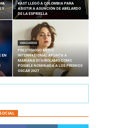
DIA
KAST LLEGÓ A COLOMBIA PARA
 Y
ASISTIR A ASUNCIÓN DE ABELARDO
DE LA ESPRIELLA
VANGUARDIA
PRESTIGIOSO MEDIO
E EN
INTERNACIONAL APUNTA A
MARIANA DI GIROLAMO COMO
N
POSIBLE NOMINADA A LOS PREMIOS
OSCAR 2027
SOCIAL