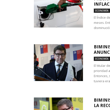
INFLAC
ECONOMÍA
El Índice 
meses. Ent
disminución
BIMINI
ANUNCI
ECONOMÍA
El titular 
prioridad 
Entonces, 
tuviera era
BIMINI
LA REC