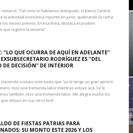
 remarcó: “Tal como lo habíamos anticipado, el Banco Central
e la actividad económica repuntó en junio, quebrando la racha
e los meses previos. En esa línea, destaca el positivo
que registró la minería”.
: “LO QUE OCURRA DE AQUÍ EN ADELANTE”
 EXSUBSECRETARIO RODRÍGUEZ ES “DEL
 DE DECISIÓN” DE INTERIOR
 de Hacienda sostuvo este lunes que “yo le tengo un gran aprecio
etario. Hizo una tremenda labor mientras estuvo acá. Se le
nos también. Hizo una tremenda labor. Me alegra mucho los
 que obtuvo en sus otros test”.
LDO DE FIESTAS PATRIAS PARA
NADOS: SU MONTO ESTE 2026 Y LOS