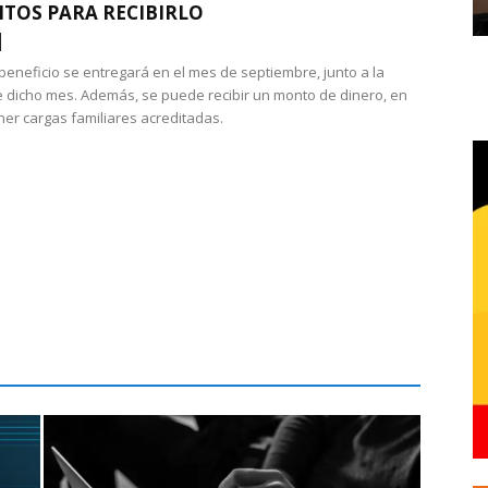
ITOS PARA RECIBIRLO
 beneficio se entregará en el mes de septiembre, junto a la
 dicho mes. Además, se puede recibir un monto de dinero, en
ner cargas familiares acreditadas.