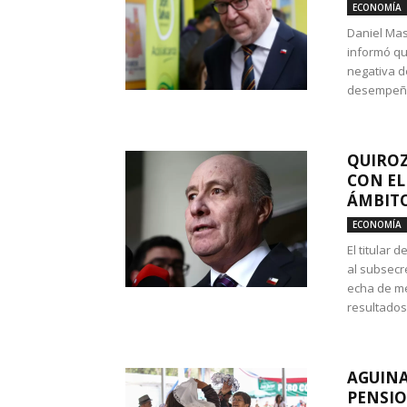
ECONOMÍA
Daniel Mas
informó qu
negativa d
desempeño 
QUIROZ
CON EL
ÁMBITO
ECONOMÍA
El titular
al subsecr
echa de me
resultados
AGUINA
PENSIO