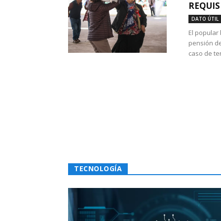
REQUIS
DATO ÚTIL
El popular
pensión de
caso de te
TECNOLOGÍA