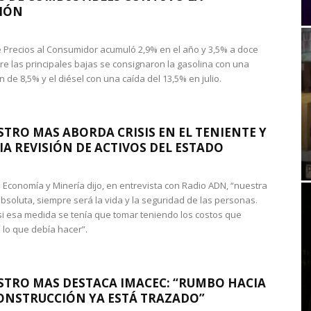
IÓN
de Precios al Consumidor acumuló 2,9% en el año y 3,5% a doce
re las principales bajas se consignaron la gasolina con una
 de 8,5% y el diésel con una caída del 13,5% en julio.
STRO MAS ABORDA CRISIS EN EL TENIENTE Y
A REVISIÓN DE ACTIVOS DEL ESTADO
de Economía y Minería dijo, en entrevista con Radio ADN, “nuestra
absoluta, siempre será la vida y la seguridad de las personas.
si esa medida se tenía que tomar teniendo los costos que
 lo que debía hacer”.
STRO MAS DESTACA IMACEC: “RUMBO HACIA
ONSTRUCCIÓN YA ESTÁ TRAZADO”