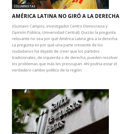
COLUMNISTAS
AMÉRICA LATINA NO GIRÓ A LA DERECHA
(Gustavo Campos, investigador Centro Democracia y
Opinión Pública, Universidad Central): Quizás la pregunta
relevante no sea por qué América Latina gira a la derecha.
La pregunta es por qué una parte creciente de los
ciudadanos ha dejado de creer que los partidos
tradicionales, de izquierda o de derecha, pueden resolver
los problemas que más les preocupan. Ahí podría estar el
verdadero cambio político de la región.