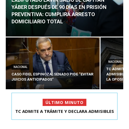
YÁBER DESPUÉS DE 90 DÍAS EN PRISIÓN
PREVENTIVA: CUMPLIRÁ ARRESTO
DOMICILIARIO TOTAL
NACIONAL
NACIONAL
TC ADMITE 
CASO FIDEL ESPINOZA: SENADO PIDE “EVITAR
ADMISIBLES
JUICIOS ANTICIPADOS”
LA OPOSICI
ÚLTIMO MINUTO
TC ADMITE A TRÁMITE Y DECLARA ADMISIBLES
EXDIPUTADO LAVÍN SALIÓ DE CAPITÁN YÁBER
LOS TRES REQU...
DESPUÉS DE 90 ...