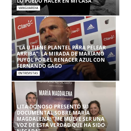
LO PUEDO HACER EN MI CASA’”
VANGUARDIA
“LA U TIENE PLANTEL PARA PELEAR
ARRIBA”: LA MIRADA DE MARIANO
PUYOL POR EL RENACER AZUL CON
FERNANDO GAGO
ENTREVISTAS
LITA DONOSO PRESENTÓ SU
DOCUMENTAL SOBRE MARÍA
MAGDALENA: “ME MUEVE SER UNA
VOZ DE ESTA VERDAD QUE HA SIDO