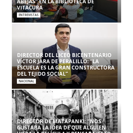
ABEJAS” EN LA BIBLIOTECA DE
VITACURA
ENTREVISTAS
DIRECTOR DEL LICEO BICENTENARIO
VÍCTOR JARA DE PERALILLO: “LA
ESCUELA ES LA GRAN CONSTRUCTORA
DEL TEJIDO SOCIAL”
NACIONAL
DIRECTOR DE MATAPANKI: “NOS
GUSTABA LA IDEA DE QUE ALGUIEN