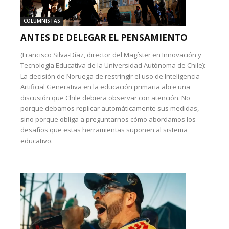
COLUMNISTAS
ANTES DE DELEGAR EL PENSAMIENTO
(Francisco Silva-Díaz, director del Magíster en Innovación y
Tecnología Educativa de la Universidad Autónoma de Chile):
La decisión de Noruega de restringir el uso de Inteligencia
Artificial Generativa en la educación primaria abre una
discusión que Chile debiera observar con atención. No
porque debamos replicar automáticamente sus medidas,
sino porque obliga a preguntarnos cómo abordamos los
desafíos que estas herramientas suponen al sistema
educativo.