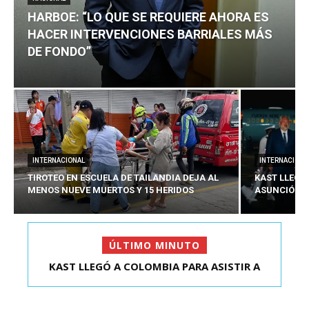
HARBOE: “LO QUE SE REQUIERE AHORA ES
HACER INTERVENCIONES BARRIALES MÁS
DE FONDO”
INTERNACIONAL
INTERNACIONA
TIROTEO EN ESCUELA DE TAILANDIA DEJA AL
KAST LLEGÓ
MENOS NUEVE MUERTOS Y 15 HERIDOS
ASUNCIÓN D
ÚLTIMO MINUTO
HARBOE: “LO QUE SE REQUIERE AHORA ES HACER
KAST LLEGÓ A COLOMBIA PARA ASISTIR A
ASUNCIÓN DE ABELA...
INTER...