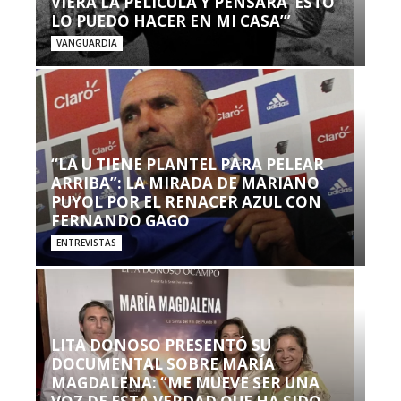
VIERA LA PELÍCULA Y PENSARA ‘ESTO
LO PUEDO HACER EN MI CASA’”
VANGUARDIA
“LA U TIENE PLANTEL PARA PELEAR
ARRIBA”: LA MIRADA DE MARIANO
PUYOL POR EL RENACER AZUL CON
FERNANDO GAGO
ENTREVISTAS
LITA DONOSO PRESENTÓ SU
DOCUMENTAL SOBRE MARÍA
MAGDALENA: “ME MUEVE SER UNA