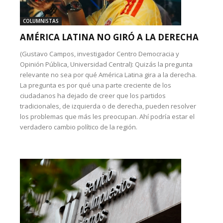
COLUMNISTAS
AMÉRICA LATINA NO GIRÓ A LA DERECHA
(Gustavo Campos, investigador Centro Democracia y
Opinión Pública, Universidad Central): Quizás la pregunta
relevante no sea por qué América Latina gira a la derecha.
La pregunta es por qué una parte creciente de los
ciudadanos ha dejado de creer que los partidos
tradicionales, de izquierda o de derecha, pueden resolver
los problemas que más les preocupan. Ahí podría estar el
verdadero cambio político de la región.