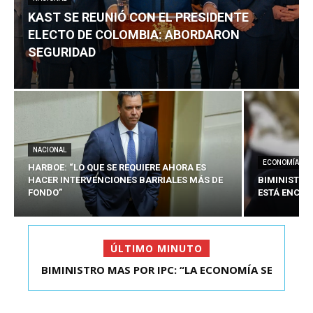
KAST SE REUNIÓ CON EL PRESIDENTE
ELECTO DE COLOMBIA: ABORDARON
SEGURIDAD
NACIONAL
ECONOMÍA
HARBOE: “LO QUE SE REQUIERE AHORA ES
HACER INTERVENCIONES BARRIALES MÁS DE
BIMINISTRO
FONDO”
ESTÁ ENCAU
ÚLTIMO MINUTO
BIMINISTRO MAS POR IPC: “LA ECONOMÍA SE
KAST SE REUNIÓ CON EL PRESIDENTE ELECTO DE
ESTÁ ENC...
COLOMBIA: A...