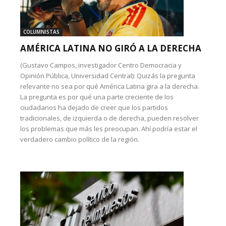
COLUMNISTAS
AMÉRICA LATINA NO GIRÓ A LA DERECHA
(Gustavo Campos, investigador Centro Democracia y
Opinión Pública, Universidad Central): Quizás la pregunta
relevante no sea por qué América Latina gira a la derecha.
La pregunta es por qué una parte creciente de los
ciudadanos ha dejado de creer que los partidos
tradicionales, de izquierda o de derecha, pueden resolver
los problemas que más les preocupan. Ahí podría estar el
verdadero cambio político de la región.