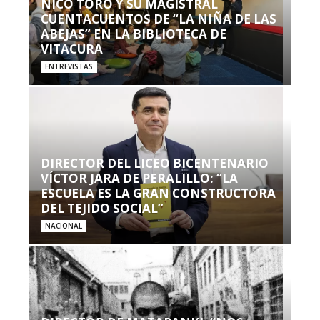
NICO TORO Y SU MAGISTRAL
CUENTACUENTOS DE “LA NIÑA DE LAS
ABEJAS” EN LA BIBLIOTECA DE
VITACURA
ENTREVISTAS
DIRECTOR DEL LICEO BICENTENARIO
VÍCTOR JARA DE PERALILLO: “LA
ESCUELA ES LA GRAN CONSTRUCTORA
DEL TEJIDO SOCIAL”
NACIONAL