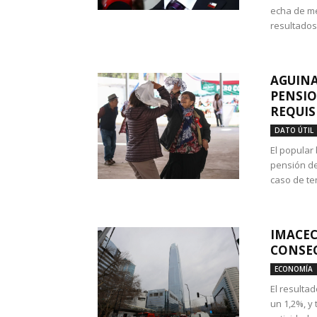
echa de me
resultados
AGUINA
PENSIO
REQUIS
DATO ÚTIL
El popular
pensión de
caso de te
IMACEC
CONSEC
ECONOMÍA
El resulta
un 1,2%, y