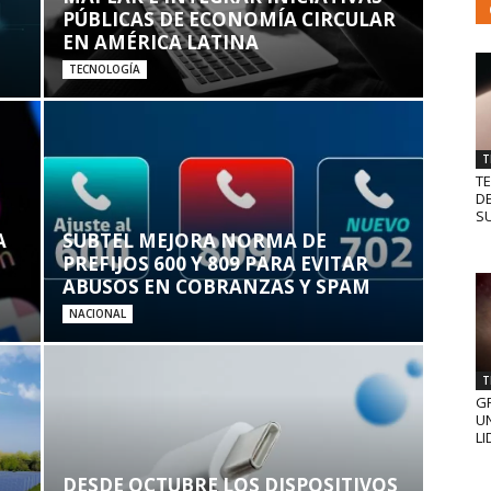
PÚBLICAS DE ECONOMÍA CIRCULAR
EN AMÉRICA LATINA
TECNOLOGÍA
T
T
D
SU
A
SUBTEL MEJORA NORMA DE
PREFIJOS 600 Y 809 PARA EVITAR
ABUSOS EN COBRANZAS Y SPAM
NACIONAL
T
GR
UN
LI
DESDE OCTUBRE LOS DISPOSITIVOS