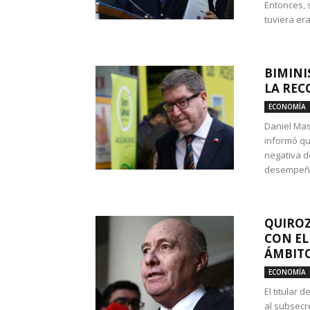
Entonces, 
tuviera era
BIMINI
LA REC
ECONOMÍA
Daniel Mas
informó qu
negativa d
desempeño 
QUIROZ
CON EL
ÁMBITO
ECONOMÍA
El titular
al subsecr