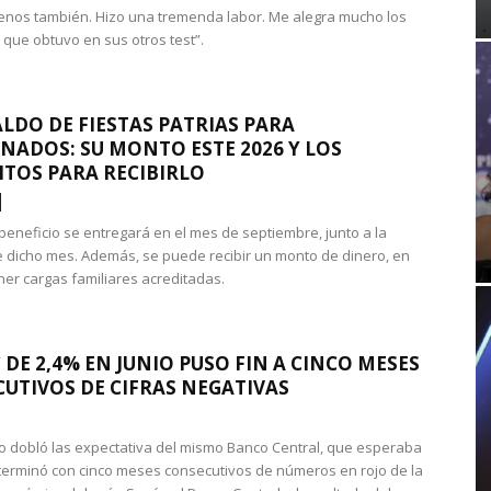
nos también. Hizo una tremenda labor. Me alegra mucho los
 que obtuvo en sus otros test”.
LDO DE FIESTAS PATRIAS PARA
NADOS: SU MONTO ESTE 2026 Y LOS
ITOS PARA RECIBIRLO
 beneficio se entregará en el mes de septiembre, junto a la
 dicho mes. Además, se puede recibir un monto de dinero, en
ner cargas familiares acreditadas.
 DE 2,4% EN JUNIO PUSO FIN A CINCO MESES
UTIVOS DE CIFRAS NEGATIVAS
do dobló las expectativa del mismo Banco Central, que esperaba
 terminó con cinco meses consecutivos de números en rojo de la