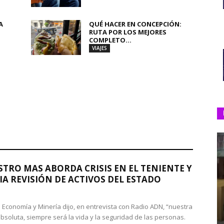
A
QUÉ HACER EN CONCEPCIÓN:
RUTA POR LOS MEJORES
COMPLETO...
VIAJES
STRO MAS ABORDA CRISIS EN EL TENIENTE Y
A REVISIÓN DE ACTIVOS DEL ESTADO
de Economía y Minería dijo, en entrevista con Radio ADN, “nuestra
absoluta, siempre será la vida y la seguridad de las personas.