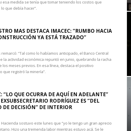
si esa medida se tenía que tomar teniendo los costos que
 lo que debía hacer”.
STRO MAS DESTACA IMACEC: “RUMBO HACIA
ONSTRUCCIÓN YA ESTÁ TRAZADO”
 remarcó: “Tal como lo habíamos anticipado, el Banco Central
e la actividad económica repuntó en junio, quebrando la racha
e los meses previos. En esa línea, destaca el positivo
que registró la minería”.
: “LO QUE OCURRA DE AQUÍ EN ADELANTE”
 EXSUBSECRETARIO RODRÍGUEZ ES “DEL
 DE DECISIÓN” DE INTERIOR
 de Hacienda sostuvo este lunes que “yo le tengo un gran aprecio
etario. Hizo una tremenda labor mientras estuvo acá. Se le