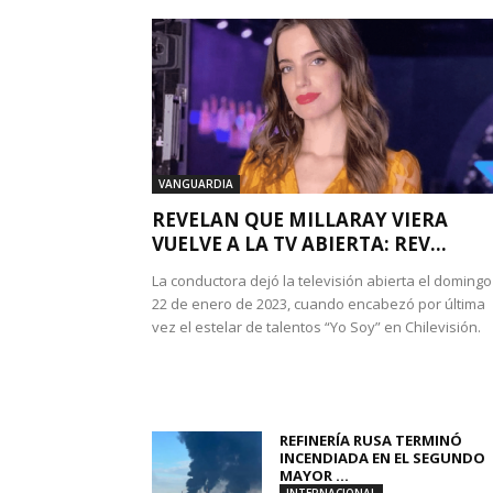
VANGUARDIA
REVELAN QUE MILLARAY VIERA
VUELVE A LA TV ABIERTA: REV...
La conductora dejó la televisión abierta el domingo
22 de enero de 2023, cuando encabezó por última
vez el estelar de talentos “Yo Soy” en Chilevisión.
REFINERÍA RUSA TERMINÓ
INCENDIADA EN EL SEGUNDO
MAYOR ...