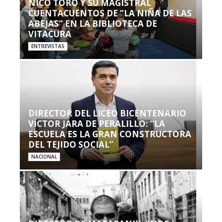
NICO TORO Y SU MAGISTRAL
CUENTACUENTOS DE “LA NIÑA DE LAS
ABEJAS” EN LA BIBLIOTECA DE
VITACURA
ENTREVISTAS
DIRECTOR DEL LICEO BICENTENARIO
VÍCTOR JARA DE PERALILLO: “LA
ESCUELA ES LA GRAN CONSTRUCTORA
DEL TEJIDO SOCIAL”
NACIONAL