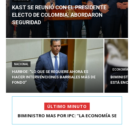
KAST SE REUNIÓ CON EL PRESIDENTE
ELECTO DE COLOMBIA: ABORDARON
SEGURIDAD
NACIONAL
ECONOMÍA
HARBOE: “LO QUE SE REQUIERE AHORA ES
HACER INTERVENCIONES BARRIALES MÁS DE
BIMINISTRO
FONDO”
ESTÁ ENCAU
ÚLTIMO MINUTO
BIMINISTRO MAS POR IPC: “LA ECONOMÍA SE
KAST SE REUNIÓ CON EL PRESIDENTE ELECTO DE
ESTÁ ENC...
COLOMBIA: A...