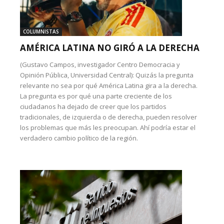
COLUMNISTAS
AMÉRICA LATINA NO GIRÓ A LA DERECHA
(Gustavo Campos, investigador Centro Democracia y
Opinión Pública, Universidad Central): Quizás la pregunta
relevante no sea por qué América Latina gira a la derecha.
La pregunta es por qué una parte creciente de los
ciudadanos ha dejado de creer que los partidos
tradicionales, de izquierda o de derecha, pueden resolver
los problemas que más les preocupan. Ahí podría estar el
verdadero cambio político de la región.