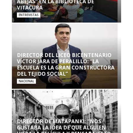
ABEJAS” EN LA BIBLIOTECA DE
VITACURA
ENTREVISTAS
DIRECTOR DEL LICEO BICENTENARIO
VÍCTOR JARA DE PERALILLO: “LA
ESCUELA ES LA GRAN CONSTRUCTORA
DEL TEJIDO SOCIAL”
NACIONAL
DIRECTOR DE MATAPANKI: “NOS
GUSTABA LA IDEA DE QUE ALGUIEN