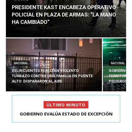
PRESIDENTE KAST ENCABEZA OPERATIVO
POLICIAL EN PLAZA DE ARMAS: “LA MANO
HA CAMBIADO”
NACIONAL
NACIONAL
DELINCUENTES REALIZAN VIOLENTO
GOBIERNO E
TURBAZO CONTRA UNA FAMILIA EN PUENTE
TERRITORIA
ALTO: DISPARARON AL AIRE
PELIGROSO
ÚLTIMO MINUTO
GOBIERNO EVALÚA ESTADO DE EXCEPCIÓN
PRESIDENTE KAST ENCABEZA OPERATIVO
TERRITORIAL PARA 5...
POLICIAL EN PLAZA D...