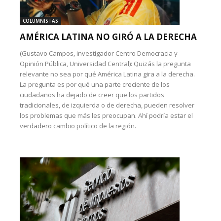
COLUMNISTAS
AMÉRICA LATINA NO GIRÓ A LA DERECHA
(Gustavo Campos, investigador Centro Democracia y
Opinión Pública, Universidad Central): Quizás la pregunta
relevante no sea por qué América Latina gira a la derecha.
La pregunta es por qué una parte creciente de los
ciudadanos ha dejado de creer que los partidos
tradicionales, de izquierda o de derecha, pueden resolver
los problemas que más les preocupan. Ahí podría estar el
verdadero cambio político de la región.