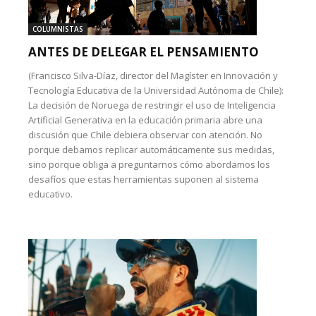
COLUMNISTAS
ANTES DE DELEGAR EL PENSAMIENTO
(Francisco Silva-Díaz, director del Magíster en Innovación y
Tecnología Educativa de la Universidad Autónoma de Chile):
La decisión de Noruega de restringir el uso de Inteligencia
Artificial Generativa en la educación primaria abre una
discusión que Chile debiera observar con atención. No
porque debamos replicar automáticamente sus medidas,
sino porque obliga a preguntarnos cómo abordamos los
desafíos que estas herramientas suponen al sistema
educativo.