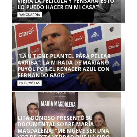
VIERA LA PELÍCULA Y PENSARA ‘ESTO
LO PUEDO HACER EN MI CASA’”
VANGUARDIA
“LA U TIENE PLANTEL PARA PELEAR
ARRIBA”: LA MIRADA DE MARIANO
PUYOL POR EL RENACER AZUL CON
FERNANDO GAGO
ENTREVISTAS
LITA DONOSO PRESENTÓ SU
DOCUMENTAL SOBRE MARÍA
MAGDALENA: “ME MUEVE SER UNA