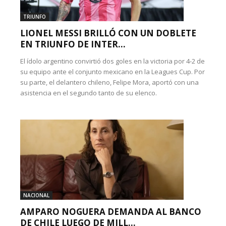
TRIUNFO
LIONEL MESSI BRILLÓ CON UN DOBLETE
EN TRIUNFO DE INTER...
El ídolo argentino convirtió dos goles en la victoria por 4-2 de
su equipo ante el conjunto mexicano en la Leagues Cup. Por
su parte, el delantero chileno, Felipe Mora, aportó con una
asistencia en el segundo tanto de su elenco.
NACIONAL
AMPARO NOGUERA DEMANDA AL BANCO
DE CHILE LUEGO DE MILL...