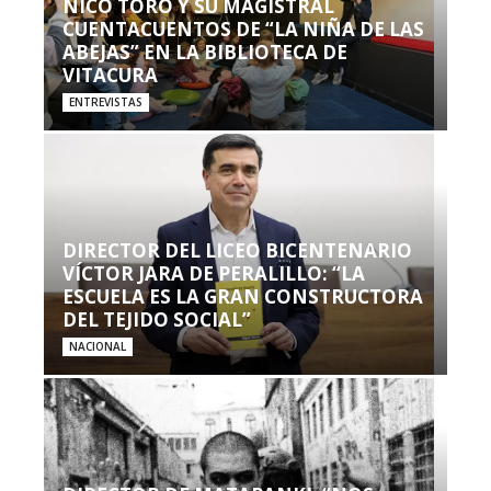
NICO TORO Y SU MAGISTRAL
CUENTACUENTOS DE “LA NIÑA DE LAS
ABEJAS” EN LA BIBLIOTECA DE
VITACURA
ENTREVISTAS
DIRECTOR DEL LICEO BICENTENARIO
VÍCTOR JARA DE PERALILLO: “LA
ESCUELA ES LA GRAN CONSTRUCTORA
DEL TEJIDO SOCIAL”
NACIONAL