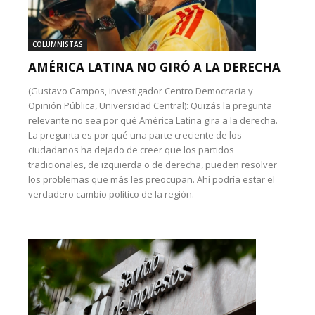
COLUMNISTAS
AMÉRICA LATINA NO GIRÓ A LA DERECHA
(Gustavo Campos, investigador Centro Democracia y
Opinión Pública, Universidad Central): Quizás la pregunta
relevante no sea por qué América Latina gira a la derecha.
La pregunta es por qué una parte creciente de los
ciudadanos ha dejado de creer que los partidos
tradicionales, de izquierda o de derecha, pueden resolver
los problemas que más les preocupan. Ahí podría estar el
verdadero cambio político de la región.