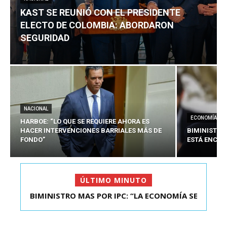
KAST SE REUNIÓ CON EL PRESIDENTE
ELECTO DE COLOMBIA: ABORDARON
SEGURIDAD
NACIONAL
ECONOMÍA
HARBOE: “LO QUE SE REQUIERE AHORA ES
HACER INTERVENCIONES BARRIALES MÁS DE
BIMINISTRO
FONDO”
ESTÁ ENCAU
ÚLTIMO MINUTO
BIMINISTRO MAS POR IPC: “LA ECONOMÍA SE
KAST SE REUNIÓ CON EL PRESIDENTE ELECTO DE
ESTÁ ENC...
COLOMBIA: A...