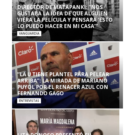
DIRECTOR DE MATAPANKI: “NOS
GUSTABA LA IDEA DE QUE ALGUIEN
VIERA LA PELÍCULA Y PENSARA ‘ESTO
LO PUEDO HACER EN MI CASA’”
VANGUARDIA
“LA U TIENE PLANTEL PARA PELEAR
ARRIBA”: LA MIRADA DE MARIANO
PUYOL POR EL RENACER AZUL CON
FERNANDO GAGO
ENTREVISTAS