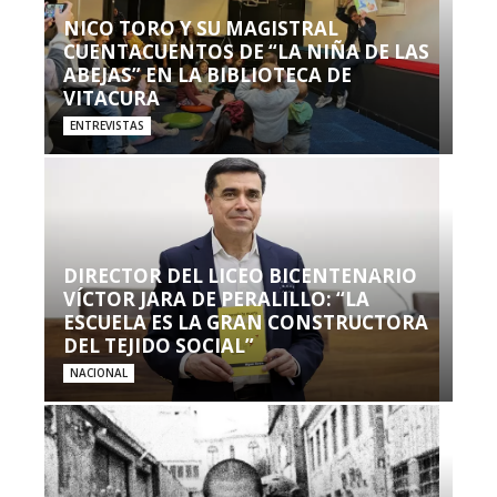
NICO TORO Y SU MAGISTRAL
CUENTACUENTOS DE “LA NIÑA DE LAS
ABEJAS” EN LA BIBLIOTECA DE
VITACURA
ENTREVISTAS
DIRECTOR DEL LICEO BICENTENARIO
VÍCTOR JARA DE PERALILLO: “LA
ESCUELA ES LA GRAN CONSTRUCTORA
DEL TEJIDO SOCIAL”
NACIONAL