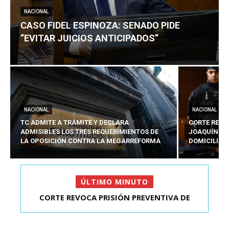
NACIONAL
CASO FIDEL ESPINOZA: SENADO PIDE
“EVITAR JUICIOS ANTICIPADOS”
NACIONAL
NACIONAL
TC ADMITE A TRÁMITE Y DECLARA
CORTE REVO
ADMISIBLES LOS TRES REQUERIMIENTOS DE
JOAQUÍN LA
LA OPOSICIÓN CONTRA LA MEGARREFORMA
DOMICILIAR
ÚLTIMO MINUTO
CORTE REVOCA PRISIÓN PREVENTIVA DE
CASO FIDEL ESPINOZA: SENADO PIDE “EVITAR
JOAQUÍN LAVÍN LEÓN:...
JUICIOS ANTIC...