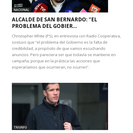
NACIONAL
ALCALDE DE SAN BERNARDO: “EL
PROBLEMA DEL GOBIER...
Christopher White (PS), en entrevista con Radio Cooperativa,
sostuvo que “el problema del Gobierno es la falta de
credibilidad, a propósito de que vamos escuchando
anuncios. Pero pareciera ser que todavía se mantiene en
campaña, porque en la práctica las acciones que
esperaríamos que ocurrieran, no ocurren”.
TRIUNFO