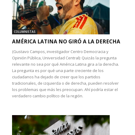
COLUMNISTAS
AMÉRICA LATINA NO GIRÓ A LA DERECHA
(Gustavo Campos, investigador Centro Democracia y
Opinión Pública, Universidad Central): Quizás la pregunta
relevante no sea por qué América Latina gira a la derecha.
La pregunta es por qué una parte creciente de los
ciudadanos ha dejado de creer que los partidos
tradicionales, de izquierda o de derecha, pueden resolver
los problemas que más les preocupan. Ahí podría estar el
verdadero cambio político de la región.