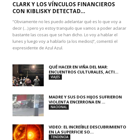
CLARK Y LOS VÍNCULOS FINANCIEROS
CON KIBLISKY DETECTAD...
“Obviamente no les puedo adelantar qué es lo que voy a
decir (…) pero yo estoy tranquilo que vamos a poder aclarar
bastante las cosas que se han dicho. Lo voy a hablar el
lunes y luego voy a hablarlo (a los medios)”, comentó el
expresidente de Azul Azul.
QUÉ HACER EN VIÑA DEL MAR:
ENCUENTROS CULTURALES, ACTI...
VIAJES
MADRE Y SUS DOS HIJOS SUFRIERON
VIOLENTA ENCERRONA EN ...
NACIONAL
VIDEO: EL INCREÍBLE DESCUBRIMIENTO
EN LA SUPERFICIE SO...
TENDENCIA