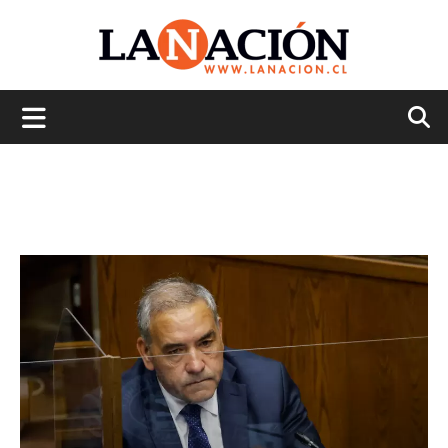
La
Nación